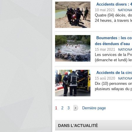
Accidents divers : 
10 mai 2021
NATIONA
Quatre (04) décès, do
24 heures, à travers le 
Boumerdes : les co
des étendues d'eau
15 mar 2021
NATION
Les services de la Pr
(dimanche et lundi) le
Accidents de la cir
15 aoû 2020
NATION
Dix (10) personnes on
plusieurs wilayas du 
Pages
1
2
3
Dernière page
DANS L'ACTUALITÉ