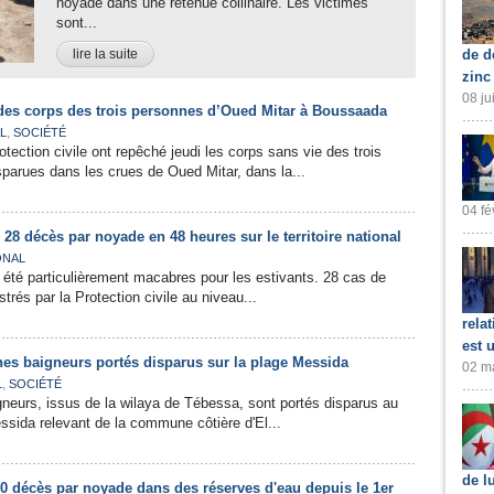
noyade dans une retenue collinaire. Les victimes
sont...
lire la suite
de d
zinc
08 ju
 des corps des trois personnes d’Oued Mitar à Boussaada
,
L
SOCIÉTÉ
tection civile ont repêché jeudi les corps sans vie des trois
parues dans les crues de Oued Mitar, dans la...
04 fé
: 28 décès par noyade en 48 heures sur le territoire national
ONAL
 été particulièrement macabres pour les estivants. 28 cas de
trés par la Protection civile au niveau...
rela
est 
unes baigneurs portés disparus sur la plage Messida
02 ma
,
L
SOCIÉTÉ
gneurs, issus de la wilaya de Tébessa, sont portés disparus au
ssida relevant de la commune côtière d'El...
de l
50 décès par noyade dans des réserves d'eau depuis le 1er