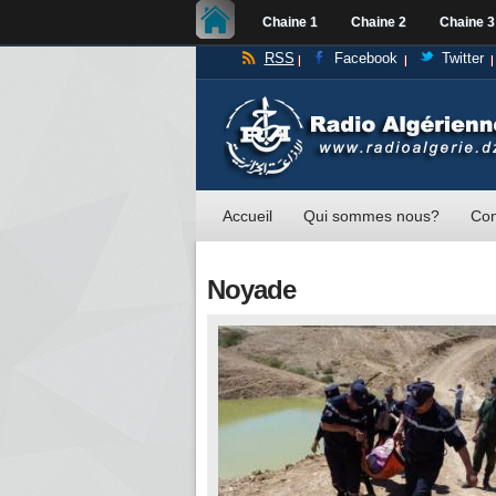
Chaine 1
Chaine 2
Chaine 3
RSS
Facebook
Twitter
Accueil
Qui sommes nous?
Con
Noyade