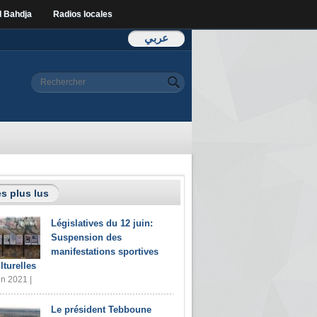
l Bahdja
Radios locales
عربي
Formulaire de
Rechercher
recherche
s plus lus
Législatives du 12 juin:
Suspension des
manifestations sportives
lturelles
in 2021 |
Le président Tebboune