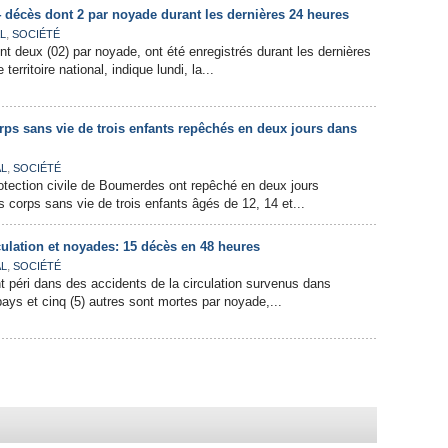
4 décès dont 2 par noyade durant les dernières 24 heures
,
L
SOCIÉTÉ
nt deux (02) par noyade, ont été enregistrés durant les dernières
territoire national, indique lundi, la...
rps sans vie de trois enfants repêchés en deux jours dans
,
AL
SOCIÉTÉ
otection civile de Boumerdes ont repêché en deux jours
s corps sans vie de trois enfants âgés de 12, 14 et...
culation et noyades: 15 décès en 48 heures
,
AL
SOCIÉTÉ
t péri dans des accidents de la circulation survenus dans
pays et cinq (5) autres sont mortes par noyade,...