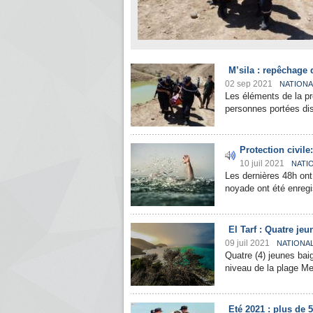
M’sila : repêchage
02 sep 2021
NATIONA
Les éléments de la pro
personnes portées dis
Protection civile
10 juil 2021
NATI
Les dernières 48h ont
noyade ont été enregis
El Tarf : Quatre je
09 juil 2021
NATIONA
Quatre (4) jeunes bai
niveau de la plage Me
Eté 2021 : plus de 