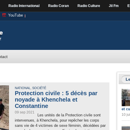
Radio International
Radio Coran
Radio Culture
Jil Fm
E
YouTube
tact
Le
,
NATIONAL
SOCIÉTÉ
Protection civile : 5 décès par
noyade à Khenchela et
Constantine
et cu
09 sep 2021
10 ju
Les unités de la Protection civile sont
intervenues, à Khenchela, pour repêcher les corps
sans vie de 4 victimes de sexe féminin, décédées par