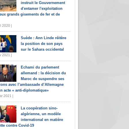
instruit le Gouvernement
d'entamer l'exploitation
eux grands gisements de fer et de
il 2020 |
Suède : Ann Linde réitère
la position de son pays
sur le Sahara occidental
v 2021 |
Echami du parlement
allemand : la décision du
Maroc de suspendre ses
tions avec l’ambassade d’Allemagne
un acte « anti-diplomatique»
r 2021 |
La coopération sino-
algérienne, un modèle
international en matière
utte contre Covid-19