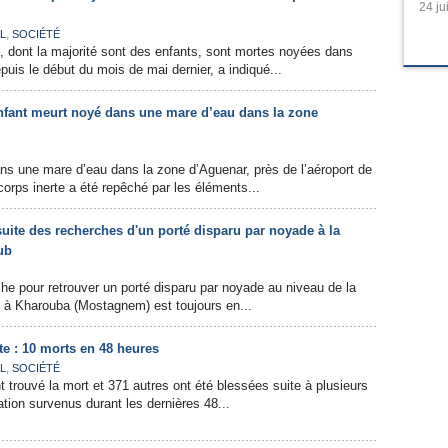
24 ju
,
L
SOCIÉTÉ
 dont la majorité sont des enfants, sont mortes noyées dans
puis le début du mois de mai dernier, a indiqué...
nfant meurt noyé dans une mare d’eau dans la zone
ns une mare d’eau dans la zone d’Aguenar, près de l’aéroport de
orps inerte a été repêché par les éléments...
ite des recherches d'un porté disparu par noyade à la
ub
che pour retrouver un porté disparu par noyade au niveau de la
 à Kharouba (Mostagnem) est toujours en...
te : 10 morts en 48 heures
,
L
SOCIÉTÉ
t trouvé la mort et 371 autres ont été blessées suite à plusieurs
ation survenus durant les dernières 48...