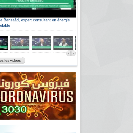
e Bensaâd, expert consultant en énergie
elable
es les vidéos