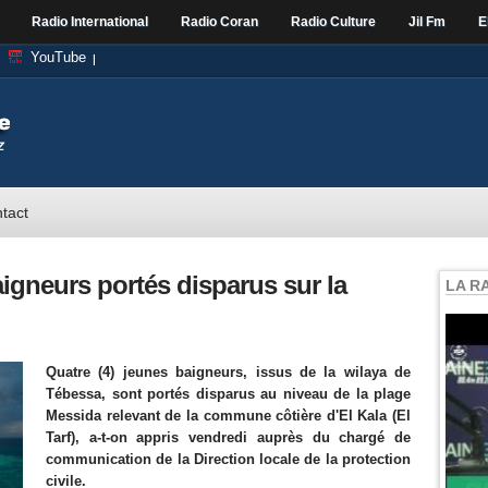
Radio International
Radio Coran
Radio Culture
Jil Fm
E
YouTube
tact
aigneurs portés disparus sur la
LA R
Quatre (4) jeunes baigneurs, issus de la wilaya de
Tébessa, sont portés disparus au niveau de la plage
Messida relevant de la commune côtière d'El Kala (El
Tarf), a-t-on appris vendredi auprès du chargé de
communication de la Direction locale de la protection
civile.