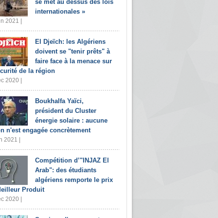
se met au dessus des lois
internationales »
in 2021 |
El Djeïch: les Algériens
doivent se "tenir prêts" à
faire face à la menace sur
écurité de la région
c 2020 |
Boukhalfa Yaïci,
président du Cluster
énergie solaire : aucune
on n'est engagée concrètement
n 2021 |
Compétition d’"INJAZ El
Arab": des étudiants
algériens remporte le prix
eilleur Produit
c 2020 |