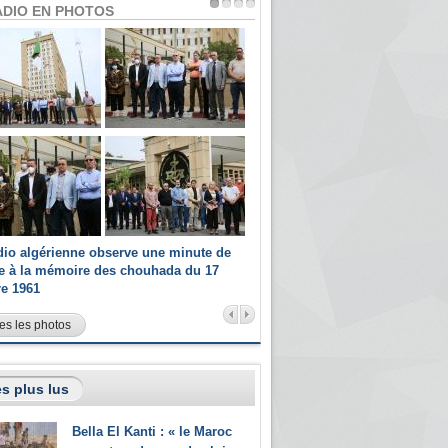
ADIO EN PHOTOS
dio algérienne observe une minute de
Les champions paralympiques 
ce à la mémoire des chouhada du 17
Radio Algérienne et recrutés 
re 1961
sportifs
es les photos
s plus lus
Bella El Kanti : « le Maroc