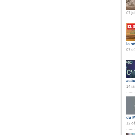
07 ju
la s
07 dé
acti
14 ja
du M
12 dé