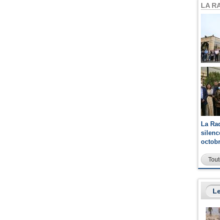
LA R
La Ra
silen
octob
Tout
Le