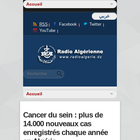
عربي
RSS
Facebook
Twitter
YouTube
Formulaire de recherche
Rechercher
Cancer du sein : plus de
14.000 nouveaux cas
enregistrés chaque année