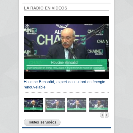
LA RADIO EN VIDÉOS
Houcine Bensaâd, expert consultant en énergie
Sami Agli, président de la Confédération
renouvelable
algérienne du patronat citoyen CAPC
Toutes les vidéos