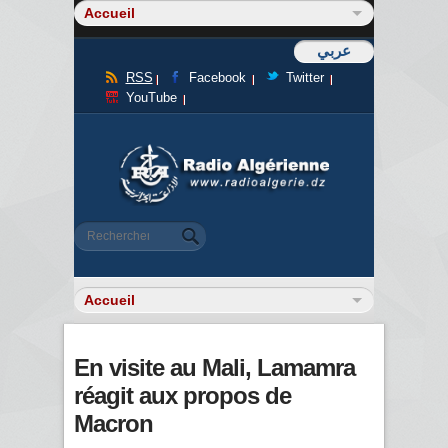
عربي
RSS
Facebook
Twitter
YouTube
Formulaire de recherche
Rechercher
En visite au Mali, Lamamra
réagit aux propos de
Macron