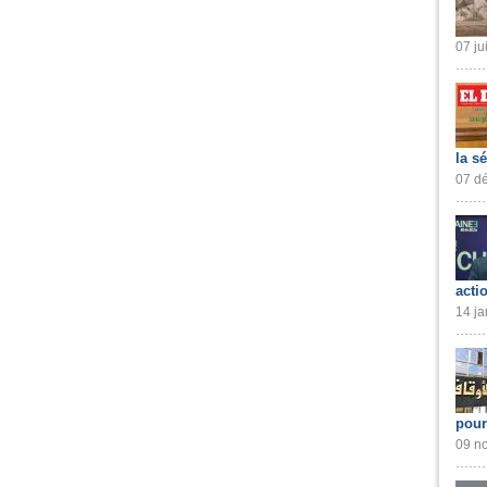
07 ju
la s
07 dé
acti
14 ja
pour
09 no