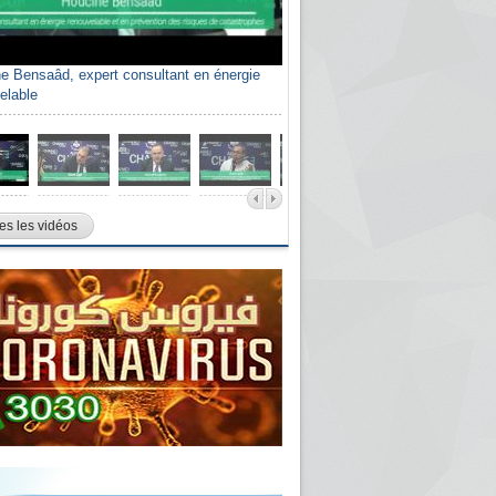
e Bensaâd, expert consultant en énergie
elable
es les vidéos