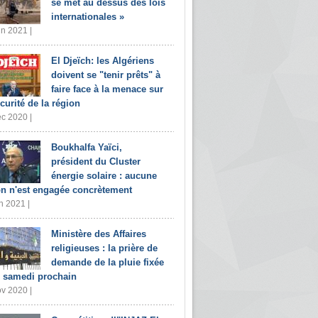
se met au dessus des lois
internationales »
in 2021 |
El Djeïch: les Algériens
doivent se "tenir prêts" à
faire face à la menace sur
écurité de la région
c 2020 |
Boukhalfa Yaïci,
président du Cluster
énergie solaire : aucune
on n'est engagée concrètement
n 2021 |
Ministère des Affaires
religieuses : la prière de
demande de la pluie fixée
 samedi prochain
v 2020 |