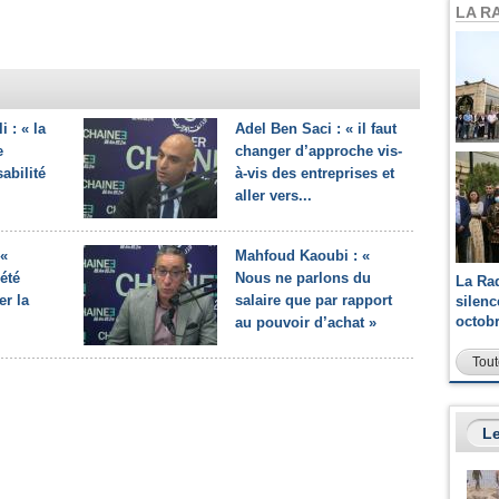
LA R
 : « la
Adel Ben Saci : « il faut
e
changer d’approche vis-
sabilité
à-vis des entreprises et
aller vers...
 «
Mahfoud Kaoubi : «
été
Nous ne parlons du
La Ra
er la
salaire que par rapport
silen
octob
au pouvoir d’achat »
Tout
Le