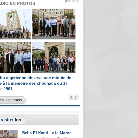
ADIO EN PHOTOS
dio algérienne observe une minute de
Les champions paralympiques 
ce à la mémoire des chouhada du 17
Radio Algérienne et recrutés 
re 1961
sportifs
es les photos
s plus lus
Bella El Kanti : « le Maroc