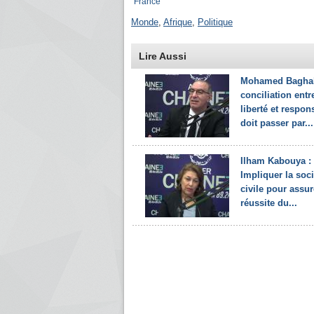
France
Monde
,
Afrique
,
Politique
Lire Aussi
Mohamed Baghali
conciliation entr
liberté et respon
doit passer par...
Ilham Kabouya :
Impliquer la soci
civile pour assur
réussite du...