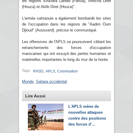
les régions d'Akrara Lahdid (Farsia), Ahricha Diret
(Houza) et Aklib Diret (Houza)".
L'armée sahraouie a également bombardé les sites
de l'occupation dans les régions de "Aadim Oum
Djloud" (Aousserd), précise le communiqué.
Les offensives de l'APLS se poursuivent ciblant les
retranchements des forces d'occupation
marocaines qui ont essuyé des pertes humaines et
matérielles importantes le long du mur de la honte.
Tags:
,
,
RASD
APLS
Colonisation
Monde
,
Sahara occidental
Lire Aussi
L'APLS mène de
nouvelles attaques
contre des positions
des forces d'...