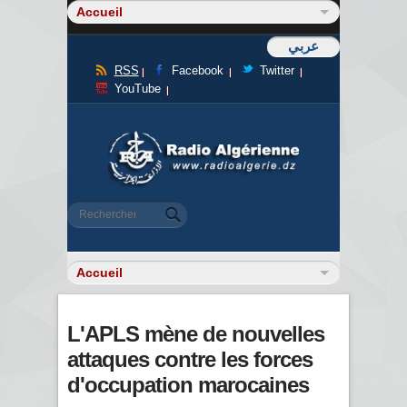
عربي
RSS
Facebook
Twitter
YouTube
Formulaire de recherche
Rechercher
L'APLS mène de nouvelles
attaques contre les forces
d'occupation marocaines