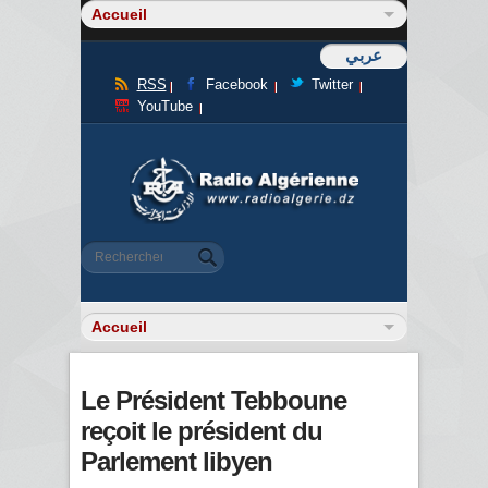
عربي
RSS
Facebook
Twitter
YouTube
Formulaire de recherche
Rechercher
Le Président Tebboune
reçoit le président du
Parlement libyen