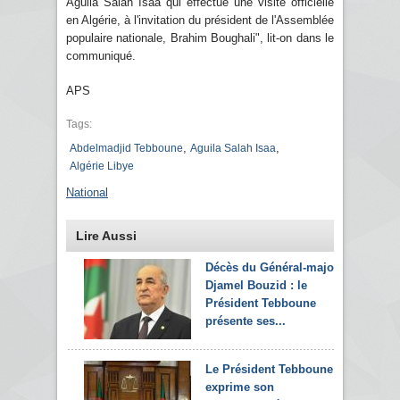
Aguila Salah Isaa qui effectue une visite officielle
en Algérie, à l'invitation du président de l'Assemblée
populaire nationale, Brahim Boughali", lit-on dans le
communiqué.
APS
Tags:
,
,
Abdelmadjid Tebboune
Aguila Salah Isaa
Algérie Libye
National
Lire Aussi
Décès du Général-major
Djamel Bouzid : le
Président Tebboune
présente ses...
Le Président Tebboune
exprime son