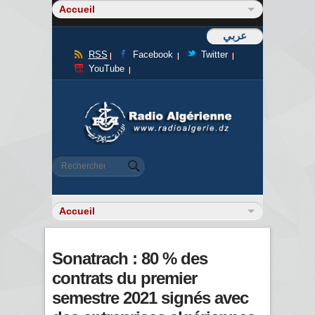
عربي
RSS
Facebook
Twitter
YouTube
Formulaire de recherche
Rechercher
Sonatrach : 80 % des
contrats du premier
semestre 2021 signés avec