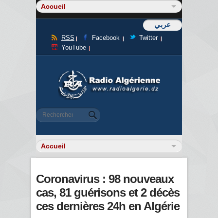
عربي
RSS
Facebook
Twitter
YouTube
Formulaire de recherche
Rechercher
Coronavirus : 98 nouveaux
cas, 81 guérisons et 2 décès
ces dernières 24h en Algérie