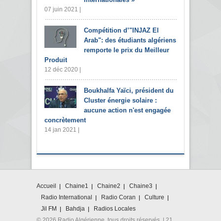
07 juin 2021 |
Compétition d’"INJAZ El
Arab": des étudiants algériens
remporte le prix du Meilleur
Produit
12 déc 2020 |
Boukhalfa Yaïci, président du
Cluster énergie solaire :
aucune action n'est engagée
concrètement
14 jan 2021 |
Accueil
Chaine1
Chaine2
Chaine3
Radio International
Radio Coran
Culture
Jil FM
Bahdja
Radios Locales
© 2026 Radio Algérienne. tous droits réservés. | 21,