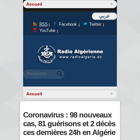
عربي
RSS
Facebook
Twitter
YouTube
Formulaire de recherche
Rechercher
Coronavirus : 98 nouveaux
cas, 81 guérisons et 2 décès
ces dernières 24h en Algérie