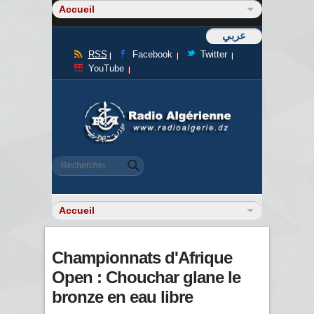
عربي
RSS
Facebook
Twitter
YouTube
Formulaire de recherche
Rechercher
Championnats d'Afrique
Open : Chouchar glane le
bronze en eau libre