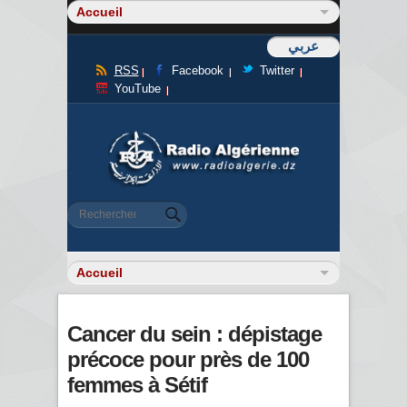
عربي
RSS
Facebook
Twitter
YouTube
Formulaire de recherche
Rechercher
Cancer du sein : dépistage
précoce pour près de 100
femmes à Sétif