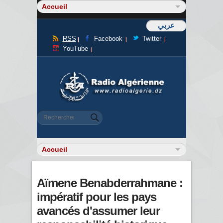
عربي
RSS
Facebook
Twitter
YouTube
Formulaire de recherche
Rechercher
Aïmene Benabderrahmane :
impératif pour les pays
avancés d'assumer leur