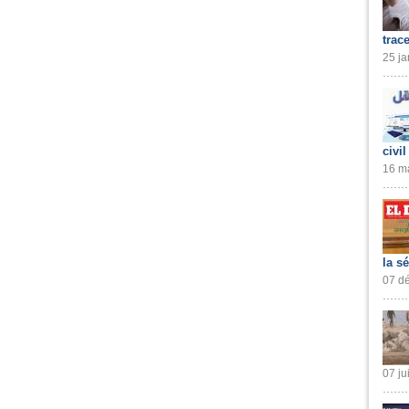
trac
25 ja
civil
16 ma
la s
07 dé
07 ju