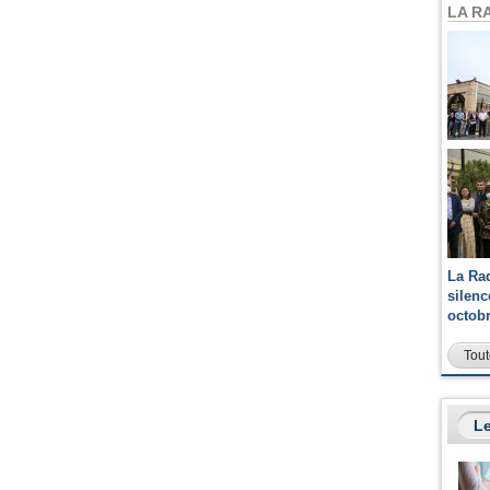
LA R
La Ra
silen
octob
Tout
Le