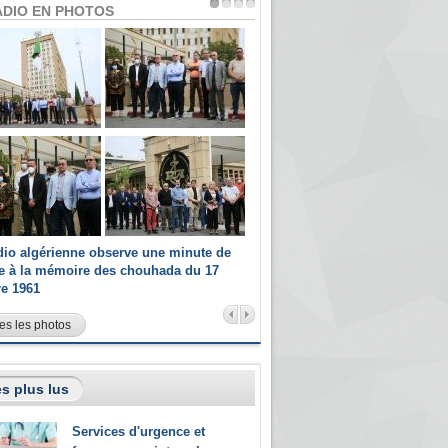
ADIO EN PHOTOS
dio algérienne observe une minute de
Les champions paralympiques 
ce à la mémoire des chouhada du 17
Radio Algérienne et recrutés 
re 1961
sportifs
es les photos
s plus lus
Services d'urgence et