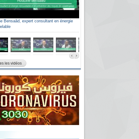
e Bensaâd, expert consultant en énergie
elable
es les vidéos