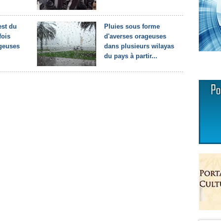
est du
Pluies sous forme
fois
d'averses orageuses
geuses
dans plusieurs wilayas
du pays à partir...