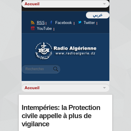
عربي
RSS
Facebook
Twitter
YouTube
Formulaire de recherche
Rechercher
Intempéries: la Protection
civile appelle à plus de
vigilance