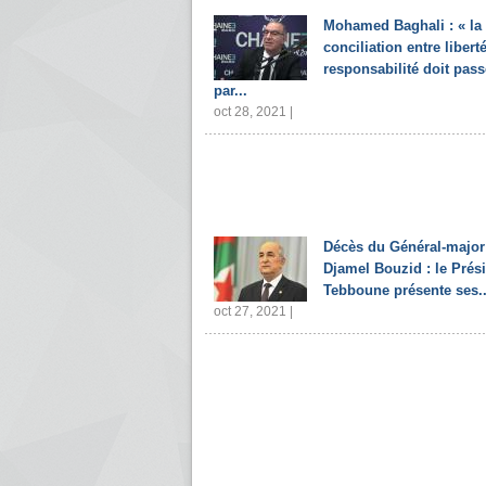
Mohamed Baghali : « la
conciliation entre liberté
responsabilité doit pass
par...
oct 28, 2021 |
Décès du Général-major
Djamel Bouzid : le Prés
Tebboune présente ses..
oct 27, 2021 |