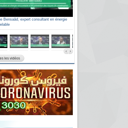
e Bensaâd, expert consultant en énergie
elable
es les vidéos