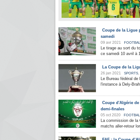
Coupe de la Ligue p
samedi
09 avr 2021
FOOTBAL
Le tirage au sort du t
ce samedi 10 avril à 
La Coupe de la Lig
26 jan 2021
,
SPORTS
Le Bureau fédéral de l
l'instance à Dely-Brah
Coupe d'Algérie de 
demi-finales
05 oct 2020
FOOTBAL
La commission de la C
matchs aller-retour lo
FAF : la Coupe d’A