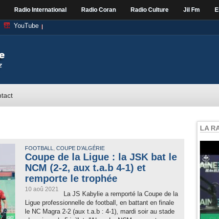
Radio International
Radio Coran
Radio Culture
Jil Fm
E
YouTube
tact
LA R
,
FOOTBALL
COUPE D’ALGÉRIE
Coupe de la Ligue : la JSK bat le
NCM (2-2, aux t.a.b 4-1) et
remporte le trophée
10 aoû 2021
La JS Kabylie a remporté la Coupe de la
Ligue professionnelle de football, en battant en finale
le NC Magra 2-2 (aux t.a.b : 4-1), mardi soir au stade