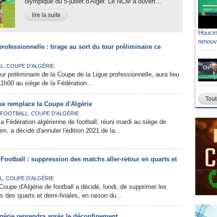
olympique du 5-juillet d'Alger. Le NCM a ouvert...
lire la suite
Houcin
renouv
rofessionnelle : tirage au sort du tour préliminaire ce
,
L
COUPE D’ALGÉRIE
our préliminaire de la Coupe de la Ligue professionnelle, aura lieu
11h00 au siège de la Fédération...
Tout
ue remplace la Coupe d'Algérie
,
FOOTBALL
COUPE D’ALGÉRIE
a Fédération algérienne de football, réuni mardi au siège de
im, a décidé d'annuler l'édition 2021 de la...
Football : suppression des matchs aller-retour en quarts et
,
L
COUPE D’ALGÉRIE
oupe d'Algérie de football a décidé, lundi, de supprimer les
rs des quarts et demi-finales, en raison du...
lgérie reprendra après le déconfinement