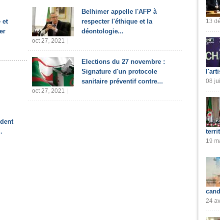
Belhimer appelle l'AFP à
13 dé
 et
respecter l'éthique et la
er
déontologie...
oct 27, 2021 |
Elections du 27 novembre :
l'art
Signature d'un protocole
08 ju
sanitaire préventif contre...
oct 27, 2021 |
ident
terri
.
19 ma
cand
24 av