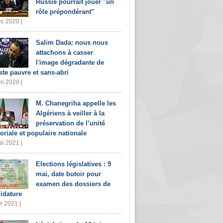
Russie pourrait jouer "un
rôle prépondérant"
c 2020 |
Salim Dada: nous nous
attachons à casser
l'image dégradante de
iste pauvre et sans-abri
in 2020 |
M. Chanegriha appelle les
Algériens à veiller à la
préservation de l’unité
toriale et populaire nationale
i 2021 |
Elections législatives : 9
mai, date butoir pour
examen des dossiers de
idature
r 2021 |