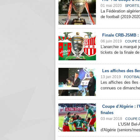
01 mai 2020
SPORTS
La Fédération algérien
de football (2019-2020
Finale CRB-JSMB : l
06 juin 2019
COUPE D
L'anarchie a marqué j
tickets de la finale de
Les affiches des 8e
13 jan 2019
FOOTBAL
Les affiches des 8es e
connues ce dimanche s
Coupe d'Algérie : l
finales
03 mar 2018
COUPE D
L'USM Bel-Abbes s'
d'Algérie (seniors/mes