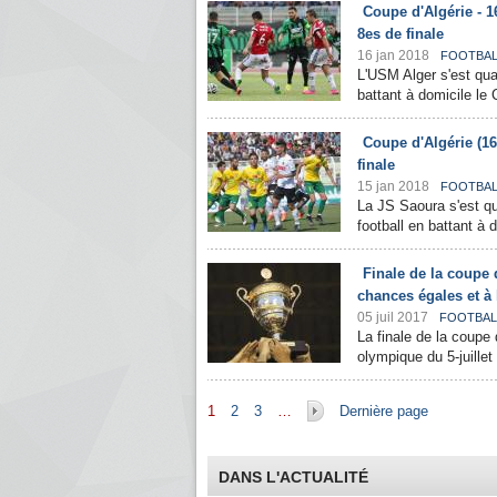
Coupe d'Algérie - 1
8es de finale
16 jan 2018
FOOTBAL
L'USM Alger s'est qual
battant à domicile le 
Coupe d'Algérie (16
finale
15 jan 2018
FOOTBAL
La JS Saoura s'est qua
football en battant à 
Finale de la coupe 
chances égales et à 
05 juil 2017
FOOTBAL
La finale de la coupe 
olympique du 5-juillet
Pages
1
2
3
…
Dernière page
DANS L'ACTUALITÉ