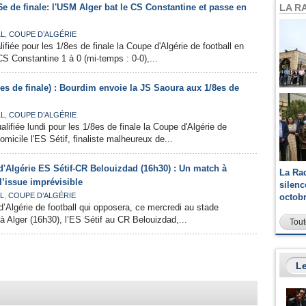
LA R
6e de finale: l'USM Alger bat le CS Constantine et passe en
,
L
COUPE D’ALGÉRIE
ifiée pour les 1/8es de finale la Coupe d'Algérie de football en
CS Constantine 1 à 0 (mi-temps : 0-0),...
es de finale) : Bourdim envoie la JS Saoura aux 1/8es de
,
L
COUPE D’ALGÉRIE
lifiée lundi pour les 1/8es de finale la Coupe d'Algérie de
domicile l'ES Sétif, finaliste malheureux de...
d'Algérie ES Sétif-CR Belouizdad (16h30) : Un match à
La Ra
l’issue imprévisible
silen
,
L
COUPE D’ALGÉRIE
octob
d’Algérie de football qui opposera, ce mercredi au stade
 à Alger (16h30), l’ES Sétif au CR Belouizdad,...
Tout
Le