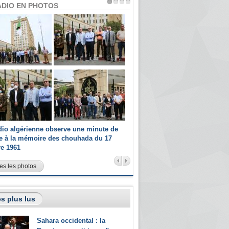
ADIO EN PHOTOS
dio algérienne observe une minute de
Les champions paralympiques 
ce à la mémoire des chouhada du 17
Radio Algérienne et recrutés 
re 1961
sportifs
es les photos
s plus lus
Sahara occidental : la