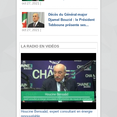
oct 27, 2021 |
Décès du Général-major
Djamel Bouzid : le Président
Tebboune présente ses...
oct 27, 2021 |
LA RADIO EN VIDÉOS
Houcine Bensaâd, expert consultant en énergie
Sami Agli, président de la Confédération
renouvelable
algérienne du patronat citoyen CAPC