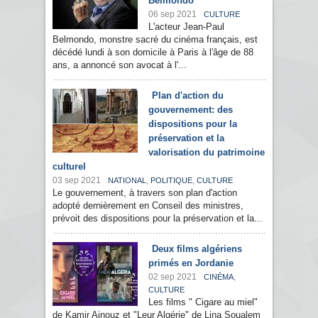
Belmondo
06 sep 2021
CULTURE
L'acteur Jean-Paul
Belmondo, monstre sacré du cinéma français, est
décédé lundi à son domicile à Paris à l'âge de 88
ans, a annoncé son avocat à l'...
Plan d'action du
gouvernement: des
dispositions pour la
préservation et la
valorisation du patrimoine
culturel
03 sep 2021
,
,
NATIONAL
POLITIQUE
CULTURE
Le gouvernement, à travers son plan d'action
adopté dernièrement en Conseil des ministres,
prévoit des dispositions pour la préservation et la...
Deux films algériens
primés en Jordanie
02 sep 2021
,
CINÉMA
CULTURE
Les films " Cigare au miel"
de Kamir Ainouz et "Leur Algérie" de Lina Soualem