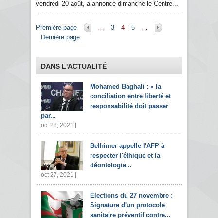
vendredi 20 août, a annoncé dimanche le Centre...
Pages
Première page
…
3
4
5
…
Dernière page
DANS L'ACTUALITÉ
Mohamed Baghali : « la
conciliation entre liberté et
responsabilité doit passer
par...
oct 28, 2021 |
Belhimer appelle l'AFP à
respecter l'éthique et la
déontologie...
oct 27, 2021 |
Elections du 27 novembre :
Signature d'un protocole
sanitaire préventif contre...