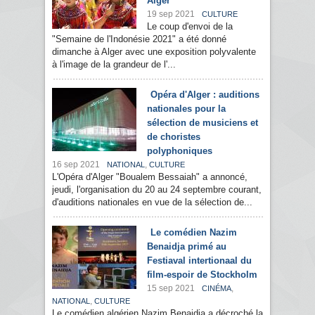
Alger
19 sep 2021
CULTURE
Le coup d'envoi de la
"Semaine de l'Indonésie 2021" a été donné
dimanche à Alger avec une exposition polyvalente
à l'image de la grandeur de l'...
Opéra d'Alger : auditions
nationales pour la
sélection de musiciens et
de choristes
polyphoniques
16 sep 2021
,
NATIONAL
CULTURE
L'Opéra d'Alger "Boualem Bessaiah" a annoncé,
jeudi, l'organisation du 20 au 24 septembre courant,
d'auditions nationales en vue de la sélection de...
Le comédien Nazim
Benaidja primé au
Festiaval intertionaal du
film-espoir de Stockholm
15 sep 2021
,
CINÉMA
,
NATIONAL
CULTURE
Le comédien algérien Nazim Benaidja a décroché la