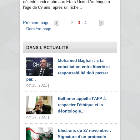
décédé lundi matin aux Etats-Unis d'Amérique à
l'âge de 89 ans, après un riche...
Pages
Première page
…
2
3
4
…
Dernière page
DANS L'ACTUALITÉ
Mohamed Baghali : « la
conciliation entre liberté et
responsabilité doit passer
par...
oct 28, 2021 |
Belhimer appelle l'AFP à
respecter l'éthique et la
déontologie...
oct 27, 2021 |
Elections du 27 novembre :
Signature d'un protocole