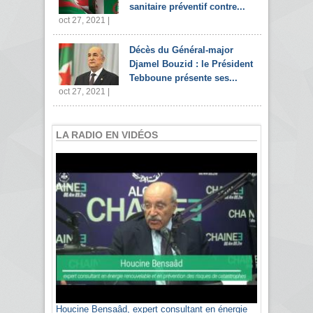
sanitaire préventif contre...
oct 27, 2021 |
Décès du Général-major
Djamel Bouzid : le Président
Tebboune présente ses...
oct 27, 2021 |
LA RADIO EN VIDÉOS
Houcine Bensaâd, expert consultant en énergie
Sami Agli, président de la Confédération