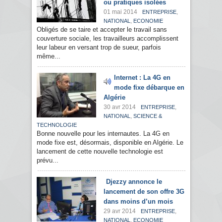
ou pratiques isolées
01 mai 2014
,
ENTREPRISE
,
NATIONAL
ECONOMIE
Obligés de se taire et accepter le travail sans
couverture sociale, les travailleurs accomplissent
leur labeur en versant trop de sueur, parfois
même...
Internet : La 4G en
mode fixe débarque en
Algérie
30 avr 2014
,
ENTREPRISE
,
NATIONAL
SCIENCE &
TECHNOLOGIE
Bonne nouvelle pour les internautes. La 4G en
mode fixe est, désormais, disponible en Algérie. Le
lancement de cette nouvelle technologie est
prévu...
Djezzy annonce le
lancement de son offre 3G
dans moins d’un mois
29 avr 2014
,
ENTREPRISE
,
NATIONAL
ECONOMIE