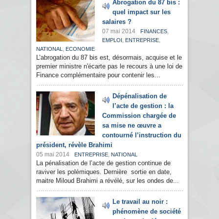
Abrogation du 87 bis :
quel impact sur les
salaires ?
07 mai 2014
,
FINANCES
,
,
EMPLOI
ENTREPRISE
,
NATIONAL
ECONOMIE
L’abrogation du 87 bis est, désormais, acquise et le
premier ministre n'écarte pas le recours à une loi de
Finance complémentaire pour contenir les...
Dépénalisation de
l’acte de gestion : la
Commission chargée de
sa mise ne œuvre a
contourné l’instruction du
président, révèle Brahimi
05 mai 2014
,
ENTREPRISE
NATIONAL
La pénalisation de l’acte de gestion continue de
raviver les polémiques. Dernière sortie en date,
maitre Miloud Brahimi a révélé, sur les ondes de...
Le travail au noir :
phénomène de société