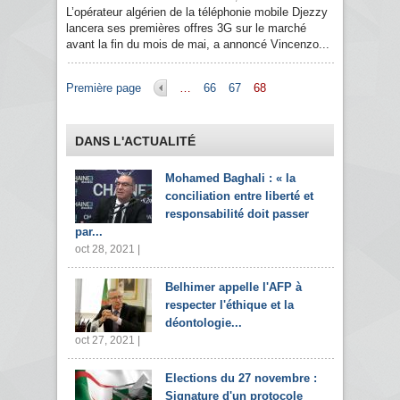
L’opérateur algérien de la téléphonie mobile Djezzy
lancera ses premières offres 3G sur le marché
avant la fin du mois de mai, a annoncé Vincenzo...
Pages
Première page
…
66
67
68
DANS L'ACTUALITÉ
Mohamed Baghali : « la
conciliation entre liberté et
responsabilité doit passer
par...
oct 28, 2021 |
Belhimer appelle l'AFP à
respecter l'éthique et la
déontologie...
oct 27, 2021 |
Elections du 27 novembre :
Signature d'un protocole