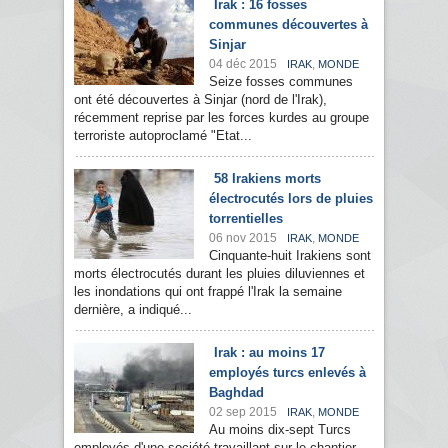
Irak : 16 fosses
communes découvertes à
Sinjar
04 déc 2015
,
IRAK
MONDE
Seize fosses communes
ont été découvertes à Sinjar (nord de l'Irak),
récemment reprise par les forces kurdes au groupe
terroriste autoproclamé "Etat...
58 Irakiens morts
électrocutés lors de pluies
torrentielles
06 nov 2015
,
IRAK
MONDE
Cinquante-huit Irakiens sont
morts électrocutés durant les pluies diluviennes et
les inondations qui ont frappé l'Irak la semaine
dernière, a indiqué...
Irak : au moins 17
employés turcs enlevés à
Baghdad
02 sep 2015
,
IRAK
MONDE
Au moins dix-sept Turcs
employés d'une société travaillant sur le chantier