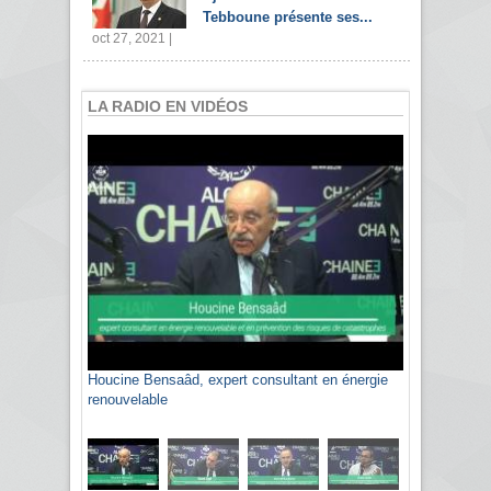
Tebboune présente ses...
oct 27, 2021 |
LA RADIO EN VIDÉOS
Houcine Bensaâd, expert consultant en énergie
Sami Agli, président de la Confédération
renouvelable
algérienne du patronat citoyen CAPC