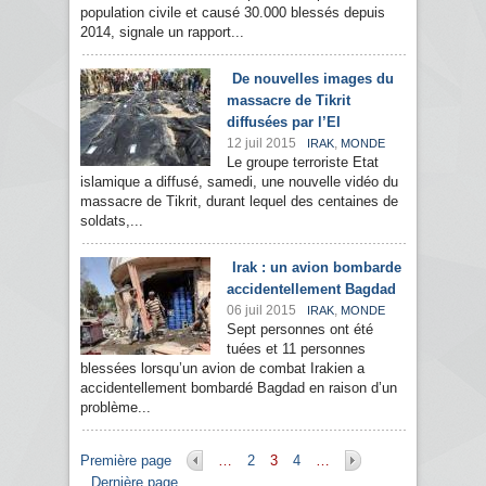
population civile et causé 30.000 blessés depuis
2014, signale un rapport...
De nouvelles images du
massacre de Tikrit
diffusées par l’EI
12 juil 2015
,
IRAK
MONDE
Le groupe terroriste Etat
islamique a diffusé, samedi, une nouvelle vidéo du
massacre de Tikrit, durant lequel des centaines de
soldats,...
Irak : un avion bombarde
accidentellement Bagdad
06 juil 2015
,
IRAK
MONDE
Sept personnes ont été
tuées et 11 personnes
blessées lorsqu’un avion de combat Irakien a
accidentellement bombardé Bagdad en raison d’un
problème...
Pages
Première page
…
2
3
4
…
Dernière page