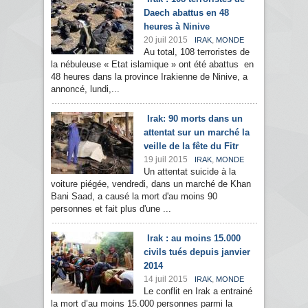
Daech abattus en 48
heures à Ninive
20 juil 2015
,
IRAK
MONDE
Au total, 108 terroristes de
la nébuleuse « Etat islamique » ont été abattus en
48 heures dans la province Irakienne de Ninive, a
annoncé, lundi,...
Irak: 90 morts dans un
attentat sur un marché la
veille de la fête du Fitr
19 juil 2015
,
IRAK
MONDE
Un attentat suicide à la
voiture piégée, vendredi, dans un marché de Khan
Bani Saad, a causé la mort d'au moins 90
personnes et fait plus d'une ...
Irak : au moins 15.000
civils tués depuis janvier
2014
14 juil 2015
,
IRAK
MONDE
Le conflit en Irak a entrainé
la mort d’au moins 15.000 personnes parmi la