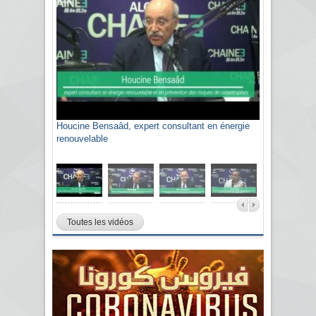
Houcine Bensaâd, expert consultant en énergie
Sami Agli, président de la Confédération
renouvelable
algérienne du patronat citoyen CAPC
Toutes les vidéos