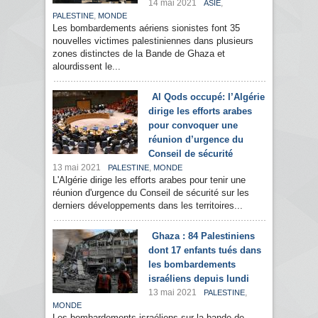
14 mai 2021
,
ASIE
,
PALESTINE
MONDE
Les bombardements aériens sionistes font 35
nouvelles victimes palestiniennes dans plusieurs
zones distinctes de la Bande de Ghaza et
alourdissent le...
Al Qods occupé: l’Algérie
dirige les efforts arabes
pour convoquer une
réunion d’urgence du
Conseil de sécurité
13 mai 2021
,
PALESTINE
MONDE
L'Algérie dirige les efforts arabes pour tenir une
réunion d'urgence du Conseil de sécurité sur les
derniers développements dans les territoires...
Ghaza : 84 Palestiniens
dont 17 enfants tués dans
les bombardements
israéliens depuis lundi
13 mai 2021
,
PALESTINE
MONDE
Les bombardements israéliens sur la bande de