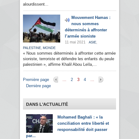
alourdissent...
Mouvement Hamas :
nous sommes
déterminés à affronter
l’armée sioniste
11 mai 2021
,
ASIE
,
PALESTINE
MONDE
« Nous sommes déterminés à affronter cette armée
sioniste, terroriste et défendre les enfants du peule
palestinien », affirme Khalil Abou Leïla,...
Pages
Première page
…
2
3
4
…
Dernière page
DANS L'ACTUALITÉ
Mohamed Baghali : « la
conciliation entre liberté et
responsabilité doit passer
par...