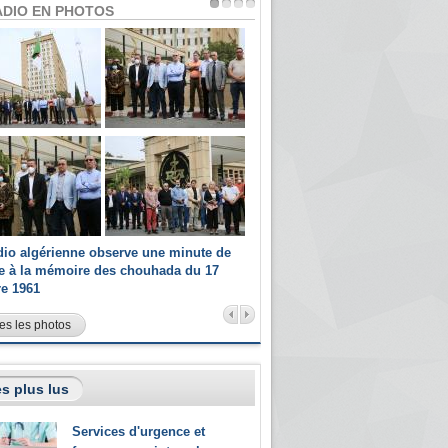
ADIO EN PHOTOS
dio algérienne observe une minute de
Les champions paralympiques 
ce à la mémoire des chouhada du 17
Radio Algérienne et recrutés 
re 1961
sportifs
es les photos
s plus lus
Services d'urgence et