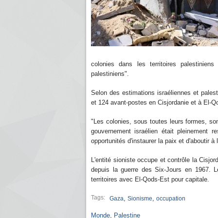
colonies dans les territoires palestinien
palestiniens".
Selon des estimations israéliennes et pales
et 124 avant-postes en Cisjordanie et à El
"Les colonies, sous toutes leurs formes, son
gouvernement israélien était pleinement r
opportunités d'instaurer la paix et d'aboutir 
L'entité sioniste occupe et contrôle la Cisjo
depuis la guerre des Six-Jours en 1967. Le
territoires avec El-Qods-Est pour capitale.
Tags:
,
,
Gaza
Sionisme
occupation
Monde
,
Palestine