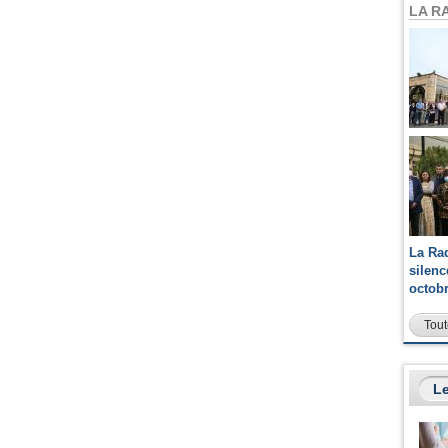
LA R
La Ra
silen
octob
Tout
Le