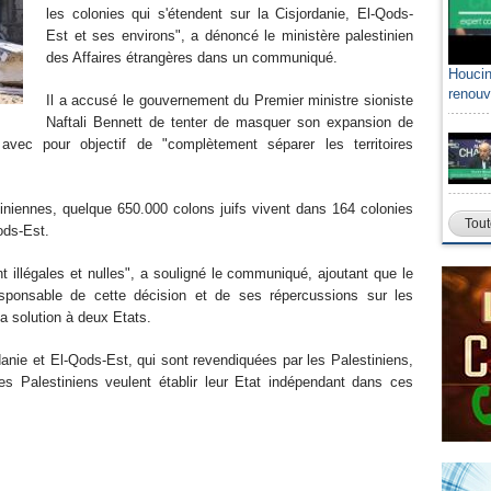
les colonies qui s'étendent sur la Cisjordanie, El-Qods-
Est et ses environs", a dénoncé le ministère palestinien
des Affaires étrangères dans un communiqué.
Houcin
renouv
Il a accusé le gouvernement du Premier ministre sioniste
Naftali Bennett de tenter de masquer son expansion de
s avec pour objectif de "complètement séparer les territoires
tiniennes, quelque 650.000 colons juifs vivent dans 164 colonies
Tout
-Qods-Est.
t illégales et nulles", a souligné le communiqué, ajoutant que le
esponsable de cette décision et de ses répercussions sur les
à la solution à deux Etats.
rdanie et El-Qods-Est, qui sont revendiquées par les Palestiniens,
s Palestiniens veulent établir leur Etat indépendant dans ces