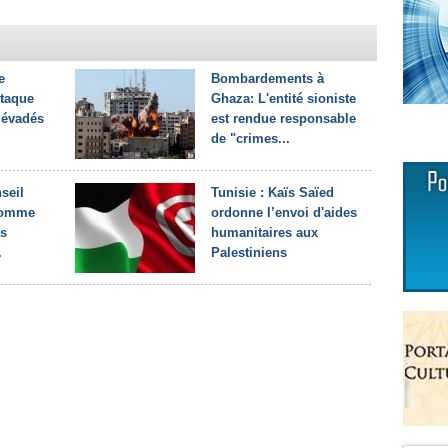
e
Bombardements à
ttaque
Ghaza: L'entité sioniste
 évadés
est rendue responsable
de "crimes...
nseil
Tunisie : Kaïs Saïed
’homme
ordonne l’envoi d'aides
es
humanitaires aux
.
Palestiniens