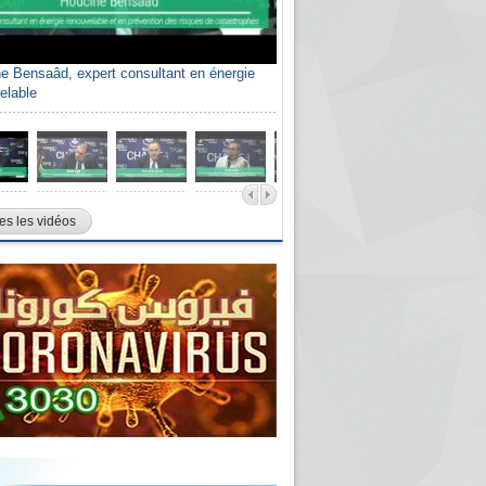
e Bensaâd, expert consultant en énergie
elable
es les vidéos