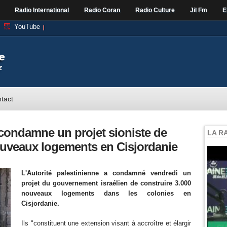
Radio International
Radio Coran
Radio Culture
Jil Fm
E
YouTube
tact
 condamne un projet sioniste de
LA R
ouveaux logements en Cisjordanie
L'Autorité palestinienne a condamné vendredi un
projet du gouvernement israélien de construire 3.000
nouveaux logements dans les colonies en
Cisjordanie.
Ils "constituent une extension visant à accroître et élargir