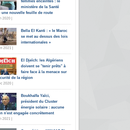
femmes enceintes : le
ministère de la Santé
e une nouvelle feuille de route
n 2020 |
Bella El Kanti : « le Maroc
se met au dessus des lois
internationales »
in 2021 |
El Djeïch: les Algériens
doivent se "tenir prêts" à
faire face à la menace sur
écurité de la région
c 2020 |
Boukhalfa Yaïci,
président du Cluster
énergie solaire : aucune
on n'est engagée concrètement
n 2021 |