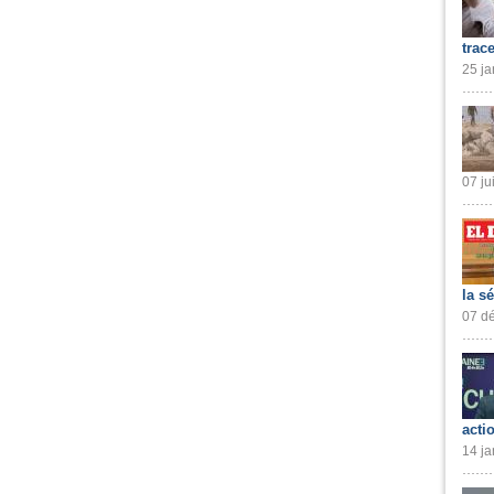
trac
25 ja
07 ju
la s
07 dé
acti
14 ja