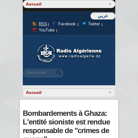
عربي
RSS
Facebook
Twitter
YouTube
Formulaire de recherche
Rechercher
Bombardements à Ghaza:
L'entité sioniste est rendue
responsable de "crimes de