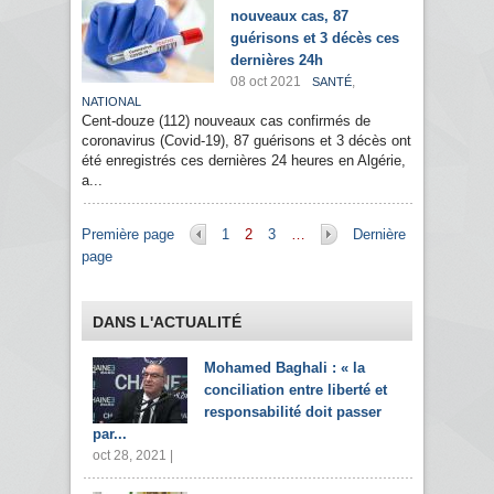
nouveaux cas, 87
guérisons et 3 décès ces
dernières 24h
08 oct 2021
,
SANTÉ
NATIONAL
Cent-douze (112) nouveaux cas confirmés de
coronavirus (Covid-19), 87 guérisons et 3 décès ont
été enregistrés ces dernières 24 heures en Algérie,
a...
Pages
Première page
1
2
3
…
Dernière
page
DANS L'ACTUALITÉ
Mohamed Baghali : « la
conciliation entre liberté et
responsabilité doit passer
par...
oct 28, 2021 |