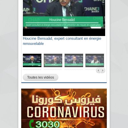
Houcine Bensaâd, expert consultant en énergie
Sami Agli, président de la Confédération
renouvelable
algérienne du patronat citoyen CAPC
Toutes les vidéos