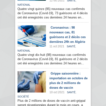
12 oct 2021
,
SANTÉ
NATIONAL
Quatre vingt quinze (95) nouveaux cas confirmés
de Coronavirus (Covid-19), 73 guérisons et 4 décès
ont été enregistrés ces dernières 24 heures en...
Coronavirus : 98
nouveaux cas, 81
guérisons et 2 décès ces
dernières 24h en Algérie
11 oct 2021
,
SANTÉ
NATIONAL
Quatre vingt dix-huit (98) nouveaux cas confirmés
de Coronavirus (Covid-19), 81 guérisons et 2 décès
ont été enregistrés ces dernières 24 heures en...
Grippe saisonnière :
importation en octobre de
plus de 2 millions de
doses de vaccin
10 oct 2021
,
SANTÉ
SOCIÉTÉ
Plus de 2 millions de doses de vaccin anti-grippal
seront réceptionnées durant le mois en cours, a