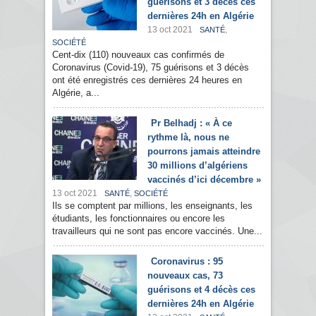
guérisons et 3 décès ces
dernières 24h en Algérie
13 oct 2021
,
SANTÉ
SOCIÉTÉ
Cent-dix (110) nouveaux cas confirmés de
Coronavirus (Covid-19), 75 guérisons et 3 décès
ont été enregistrés ces dernières 24 heures en
Algérie, a...
Pr Belhadj : « À ce
rythme là, nous ne
pourrons jamais atteindre
30 millions d’algériens
vaccinés d’ici décembre »
13 oct 2021
,
SANTÉ
SOCIÉTÉ
Ils se comptent par millions, les enseignants, les
étudiants, les fonctionnaires ou encore les
travailleurs qui ne sont pas encore vaccinés. Une...
Coronavirus : 95
nouveaux cas, 73
guérisons et 4 décès ces
dernières 24h en Algérie