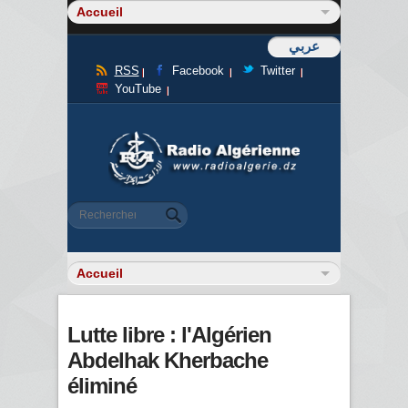
عربي
RSS
Facebook
Twitter
YouTube
Formulaire de recherche
Rechercher
Lutte libre : l'Algérien
Abdelhak Kherbache
éliminé