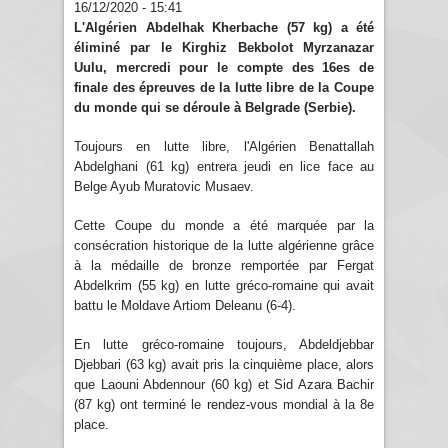
16/12/2020 - 15:41
L'Algérien Abdelhak Kherbache (57 kg) a été
éliminé par le Kirghiz Bekbolot Myrzanazar
Uulu, mercredi pour le compte des 16es de
finale des épreuves de la lutte libre de la Coupe
du monde qui se déroule à Belgrade (Serbie).
Toujours en lutte libre, l'Algérien Benattallah
Abdelghani (61 kg) entrera jeudi en lice face au
Belge Ayub Muratovic Musaev.
Cette Coupe du monde a été marquée par la
consécration historique de la lutte algérienne grâce
à la médaille de bronze remportée par Fergat
Abdelkrim (55 kg) en lutte gréco-romaine qui avait
battu le Moldave Artiom Deleanu (6-4).
En lutte gréco-romaine toujours, Abdeldjebbar
Djebbari (63 kg) avait pris la cinquième place, alors
que Laouni Abdennour (60 kg) et Sid Azara Bachir
(87 kg) ont terminé le rendez-vous mondial à la 8e
place.