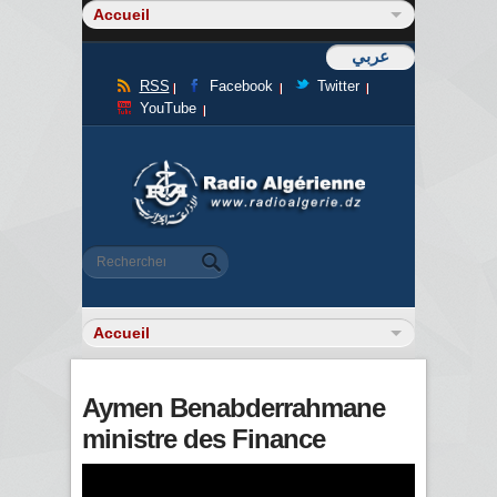
عربي
RSS
Facebook
Twitter
YouTube
Formulaire de recherche
Rechercher
Aymen Benabderrahmane
ministre des Finance