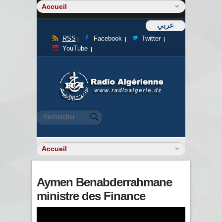
عربي
RSS
Facebook
Twitter
YouTube
Formulaire de recherche
Rechercher
Aymen Benabderrahmane
ministre des Finance