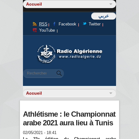
عربي
RSS
Facebook
Twitter
YouTube
Formulaire de recherche
Rechercher
Athlétisme : le Championnat
arabe 2021 aura lieu à Tunis
02/05/2021 - 18:41
La 22e édition du Championnat arabe