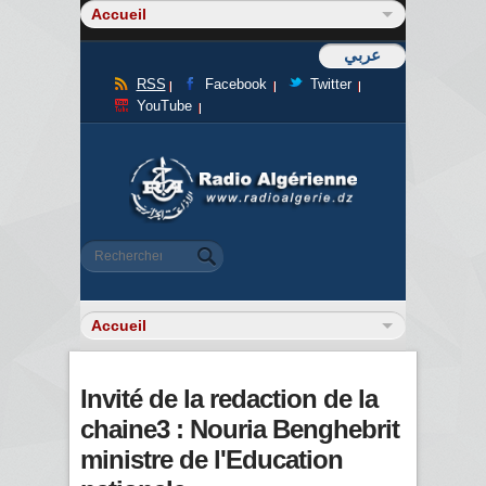
عربي
RSS
Facebook
Twitter
YouTube
Formulaire de recherche
Rechercher
Invité de la redaction de la
chaine3 : Nouria Benghebrit
ministre de l'Education