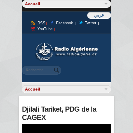
عربي
RSS
Facebook
Twitter
YouTube
Formulaire de recherche
Rechercher
Djilali Tariket, PDG de la
CAGEX