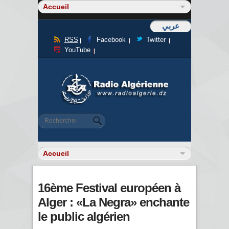
عربي
RSS
Facebook
Twitter
YouTube
Formulaire de recherche
Rechercher
16ème Festival européen à
Alger : «La Negra» enchante
le public algérien