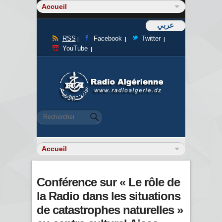
عربي
RSS
Facebook
Twitter
YouTube
Formulaire de recherche
Rechercher
Conférence sur « Le rôle de
la Radio dans les situations
de catastrophes naturelles »