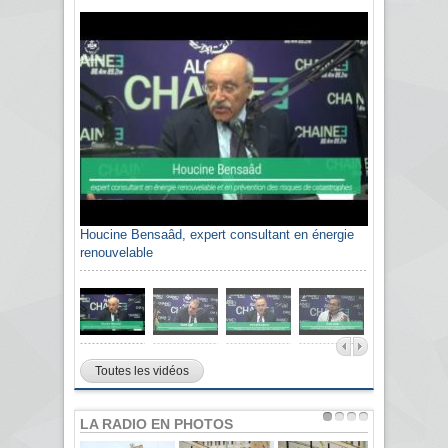
Houcine Bensaâd, expert consultant en énergie
Sami Agli, président de la Confédération
renouvelable
algérienne du patronat citoyen CAPC
Toutes les vidéos
LA RADIO EN PHOTOS