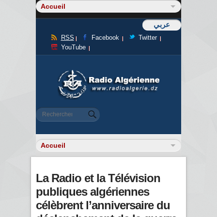
عربي
RSS
Facebook
Twitter
YouTube
Formulaire de recherche
Rechercher
La Radio et la Télévision
publiques algériennes
célèbrent l’anniversaire du