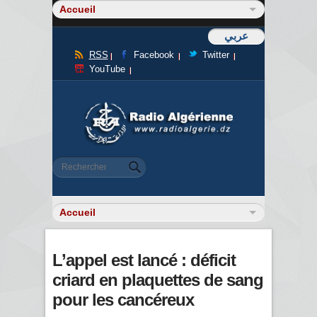
عربي
RSS
Facebook
Twitter
YouTube
Formulaire de recherche
Rechercher
L’appel est lancé : déficit
criard en plaquettes de sang
pour les cancéreux