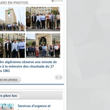
ADIO EN PHOTOS
dio algérienne observe une minute de
Les champions paralympiques 
ce à la mémoire des chouhada du 17
Radio Algérienne et recrutés 
re 1961
sportifs
es les photos
s plus lus
Services d'urgence et