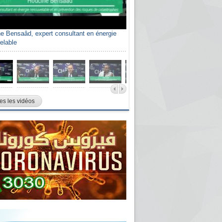
e Bensaâd, expert consultant en énergie
elable
es les vidéos