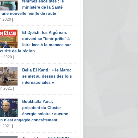
femmes enceintes : le
ministère de la Santé
e une nouvelle feuille de route
n 2020 |
El Djeïch: les Algériens
doivent se "tenir prêts" à
faire face à la menace sur
écurité de la région
c 2020 |
Bella El Kanti : « le Maroc
se met au dessus des lois
internationales »
in 2021 |
Boukhalfa Yaïci,
président du Cluster
énergie solaire : aucune
on n'est engagée concrètement
n 2021 |