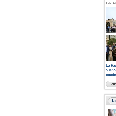
LA R
La Ra
silen
octob
Tout
Le