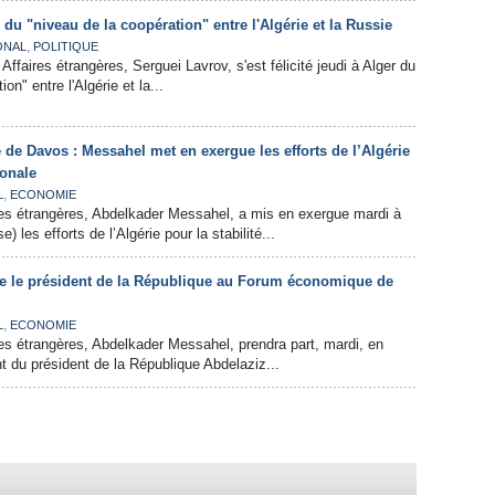
e du "niveau de la coopération" entre l'Algérie et la Russie
,
ONAL
POLITIQUE
Affaires étrangères, Serguei Lavrov, s'est félicité jeudi à Alger du
on" entre l'Algérie et la...
e Davos : Messahel met en exergue les efforts de l’Algérie
ionale
,
L
ECONOMIE
res étrangères, Abdelkader Messahel, a mis en exergue mardi à
 les efforts de l’Algérie pour la stabilité...
e le président de la République au Forum économique de
,
L
ECONOMIE
res étrangères, Abdelkader Messahel, prendra part, mardi, en
nt du président de la République Abdelaziz...