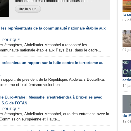
démocratie c’est l’antidote du discours de l’...
lire la suite
la s
07 dé
 les représentants de la communauté nationale établie aux
,
L
POLITIQUE
res étrangères, Abdelkader Messahel a rencontré les
ommunauté nationale établie aux Pays Bas, dans le cadre...
07 ju
 présentera un rapport sur la lutte contre le terrorisme au
L
n rapport, du président de la République, Abdelaziz Bouteflika,
acti
terrorisme et l’extrémisme violent en...
14 ja
le Euro-Arabe : Messahel s'entretiendra à Bruxelles avec
e S.G de l'OTAN
,
L
POLITIQUE
res étrangères, Abdelkader Messahel, aura des entretiens avec la
du M
a Commission européenne et Haute...
12 dé