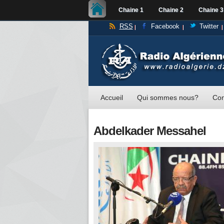
Chaine 1
Chaine 2
Chaine 3
RSS
Facebook
Twitter
Accueil
Qui sommes nous?
Con
Abdelkader Messahel