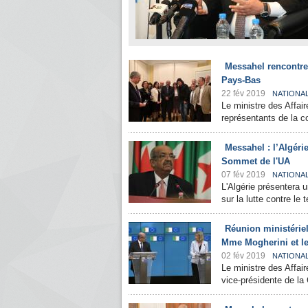
Messahel rencontre
Pays-Bas
22 fév 2019
NATIONA
Le ministre des Affai
représentants de la c
Messahel : l’Algérie
Sommet de l'UA
07 fév 2019
NATIONA
L'Algérie présentera u
sur la lutte contre le 
Réunion ministériel
Mme Mogherini et l
02 fév 2019
NATIONA
Le ministre des Affai
vice-présidente de l