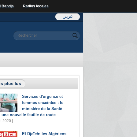
l Bahdja
Radios locales
عربي
Formulaire de
Rechercher
recherche
s plus lus
Services d'urgence et
femmes enceintes : le
ministère de la Santé
e une nouvelle feuille de route
n 2020 |
El Djeïch: les Algériens