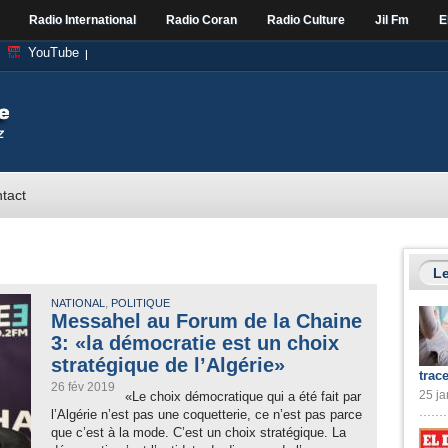
Radio International
Radio Coran
Radio Culture
Jil Fm
E
YouTube
tact
Le
,
NATIONAL
POLITIQUE
Messahel au Forum de la Chaine
3: «la démocratie est un choix
stratégique de l’Algérie»
trac
26 fév 2019
25 ja
«Le choix démocratique qui a été fait par
l’Algérie n’est pas une coquetterie, ce n’est pas parce
que c’est à la mode. C’est un choix stratégique. La