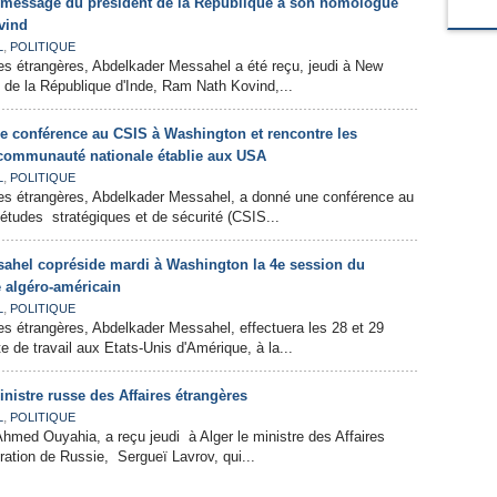
 message du président de la République à son homologue
vind
,
L
POLITIQUE
res étrangères, Abdelkader Messahel a été reçu, jeudi à New
nt de la République d'Inde, Ram Nath Kovind,...
 conférence au CSIS à Washington et rencontre les
 communauté nationale établie aux USA
,
L
POLITIQUE
ires étrangères, Abdelkader Messahel, a donné une conférence au
’études stratégiques et de sécurité (CSIS...
ahel copréside mardi à Washington la 4e session du
e algéro-américain
,
L
POLITIQUE
res étrangères, Abdelkader Messahel, effectuera les 28 et 29
te de travail aux Etats-Unis d'Amérique, à la...
inistre russe des Affaires étrangères
,
L
POLITIQUE
Ahmed Ouyahia, a reçu jeudi à Alger le ministre des Affaires
ration de Russie, Sergueï Lavrov, qui...