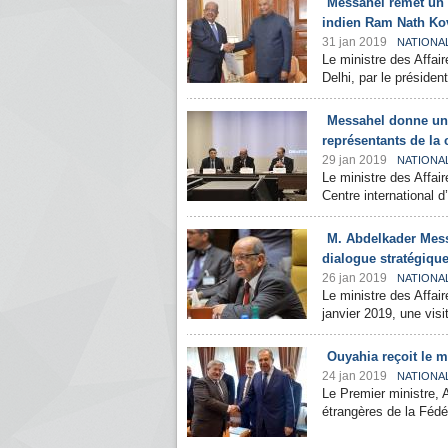
Messahel remet un
indien Ram Nath Ko
31 jan 2019
NATIONA
Le ministre des Affai
Delhi, par le préside
Messahel donne une
représentants de la
29 jan 2019
NATIONA
Le ministre des Affa
Centre international d
M. Abdelkader Mess
dialogue stratégiqu
26 jan 2019
NATIONA
Le ministre des Affai
janvier 2019, une visi
Ouyahia reçoit le m
24 jan 2019
NATIONA
Le Premier ministre, 
étrangères de la Fédé