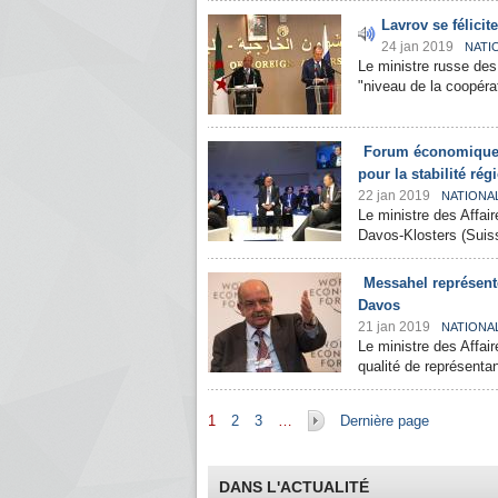
Lavrov se félicit
24 jan 2019
NATI
Le ministre russe des 
"niveau de la coopérati
Forum économique d
pour la stabilité rég
22 jan 2019
NATIONA
Le ministre des Affai
Davos-Klosters (Suisse)
Messahel représent
Davos
21 jan 2019
NATIONA
Le ministre des Affai
qualité de représenta
Pages
1
2
3
…
Dernière page
DANS L'ACTUALITÉ