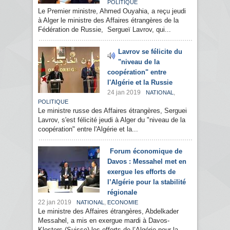
POLITIQUE
Le Premier ministre, Ahmed Ouyahia, a reçu jeudi
à Alger le ministre des Affaires étrangères de la
Fédération de Russie, Sergueï Lavrov, qui...
Lavrov se félicite du
"niveau de la
coopération" entre
l'Algérie et la Russie
24 jan 2019
,
NATIONAL
POLITIQUE
Le ministre russe des Affaires étrangères, Serguei
Lavrov, s'est félicité jeudi à Alger du "niveau de la
coopération" entre l'Algérie et la...
Forum économique de
Davos : Messahel met en
exergue les efforts de
l’Algérie pour la stabilité
régionale
22 jan 2019
,
NATIONAL
ECONOMIE
Le ministre des Affaires étrangères, Abdelkader
Messahel, a mis en exergue mardi à Davos-
Klosters (Suisse) les efforts de l’Algérie pour la