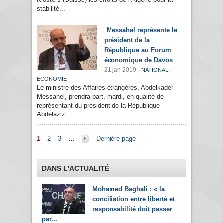
stabilité...
Messahel représente le
président de la
République au Forum
économique de Davos
21 jan 2019
,
NATIONAL
ECONOMIE
Le ministre des Affaires étrangères, Abdelkader
Messahel, prendra part, mardi, en qualité de
représentant du président de la République
Abdelaziz...
Pages
1
2
3
…
Dernière page
DANS L'ACTUALITÉ
Mohamed Baghali : « la
conciliation entre liberté et
responsabilité doit passer
par...