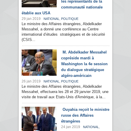
les représentants de la
communauté nationale
établie aux USA
29 jan 2019
,
NATIONAL
POLITIQUE
Le ministre des Affaires étrangères, Abdelkader
Messahel, a donné une conférence au Centre
international d’études stratégiques et de sécurité
(CSIS...
M. Abdelkader Messahel
copréside mardi à
Washington la 4e session
du dialogue stratégique
algéro-américain
26 jan 2019
,
NATIONAL
POLITIQUE
Le ministre des Affaires étrangères, Abdelkader
Messahel, effectuera les 28 et 29 janvier 2019, une
visite de travail aux Etats-Unis d'Amérique, à la...
Ouyahia reçoit le ministre
russe des Affaires
étrangères
24 jan 2019
,
NATIONAL