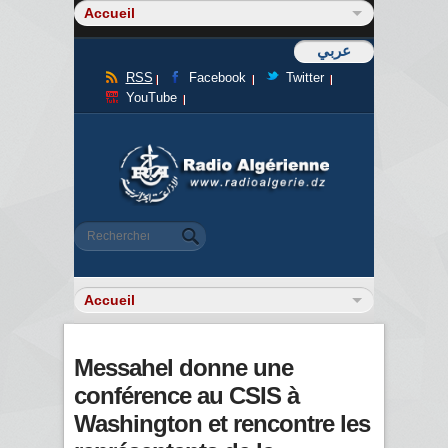
عربي
RSS
Facebook
Twitter
YouTube
Formulaire de recherche
Rechercher
Messahel donne une
conférence au CSIS à
Washington et rencontre les