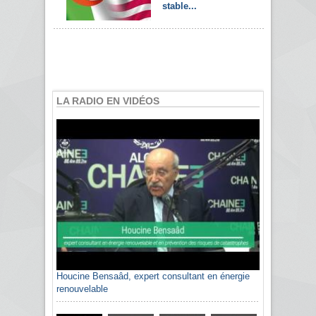
stable...
LA RADIO EN VIDÉOS
Houcine Bensaâd, expert consultant en énergie
Sami Agli, président de la Confédération
renouvelable
algérienne du patronat citoyen CAPC