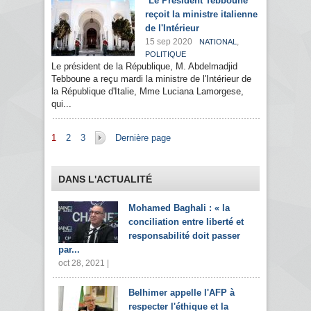
Le Président Tebboune
reçoit la ministre italienne
de l'Intérieur
15 sep 2020
,
NATIONAL
POLITIQUE
Le président de la République, M. Abdelmadjid
Tebboune a reçu mardi la ministre de l'Intérieur de
la République d'Italie, Mme Luciana Lamorgese,
qui...
Pages
1
2
3
Dernière page
DANS L'ACTUALITÉ
Mohamed Baghali : « la
conciliation entre liberté et
responsabilité doit passer
par...
oct 28, 2021 |
Belhimer appelle l'AFP à
respecter l'éthique et la