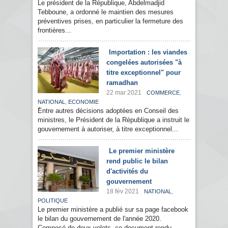
Le président de la République, Abdelmadjid
Tebboune, a ordonné le maintien des mesures
préventives prises, en particulier la fermeture des
frontières...
Importation : les viandes
congelées autorisées "à
titre exceptionnel" pour
ramadhan
22 mar 2021
,
COMMERCE
,
NATIONAL
ECONOMIE
ُEntre autres décisions adoptées en Conseil des
ministres, le Président de la République a instruit le
gouvernement à autoriser, à titre exceptionnel...
Le premier ministère
rend public le bilan
d'activités du
gouvernement
18 fév 2021
,
NATIONAL
POLITIQUE
Le premier ministère a publié sur sa page facebook
le bilan du gouvernement de l'année 2020.
Composé de deux volets, ce document rendu