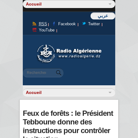
عربي
RSS
Facebook
Twitter
YouTube
Formulaire de recherche
Rechercher
Feux de forêts : le Président
Tebboune donne des
instructions pour contrôler