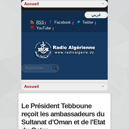
عربي
RSS
Facebook
Twitter
YouTube
Formulaire de recherche
Rechercher
Le Président Tebboune
reçoit les ambassadeurs du
Sultanat d'Oman et de l'Etat