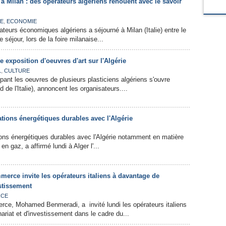
 à Milan : des opérateurs algériens renouent avec le savoir
,
IE
ECONOMIE
ateurs économiques algériens a séjourné à Milan (Italie) entre le
 séjour, lors de la foire milanaise...
e exposition d'oeuvres d'art sur l'Algérie
,
L
CULTURE
pant les oeuvres de plusieurs plasticiens algériens s'ouvre
 de l'Italie), annoncent les organisateurs....
lations énergétiques durables avec l'Algérie
ations énergétiques durables avec l'Algérie notamment en matière
n gaz, a affirmé lundi à Alger l'...
erce invite les opérateurs italiens à davantage de
estissement
CE
rce, Mohamed Benmeradi, a invité lundi les opérateurs italiens
ariat et d'investissement dans le cadre du...