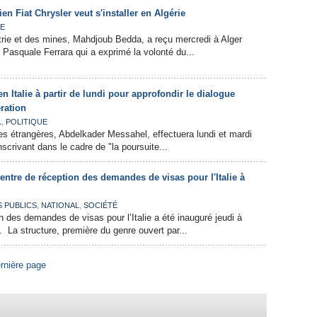
ien Fiat Chrysler veut s'installer en Algérie
IE
strie et des mines, Mahdjoub Bedda, a reçu mercredi à Alger
e Pasquale Ferrara qui a exprimé la volonté du...
n Italie à partir de lundi pour approfondir le dialogue
ération
,
L
POLITIQUE
res étrangères, Abdelkader Messahel, effectuera lundi et mardi
inscrivant dans le cadre de "la poursuite...
entre de réception des demandes de visas pour l'Italie à
,
,
S PUBLICS
NATIONAL
SOCIÉTÉ
n des demandes de visas pour l’Italie a été inauguré jeudi à
. La structure, première du genre ouvert par...
rnière page