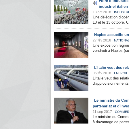
Foire d’industrie
industriel italien
13 oct 2018
INDUSTR
Une délégation d’opér
10 et le 13 octobre. Ce
Naples accueille un
27 fév 2018
NATIONA
Une exposition regrou
vendredi à Naples (sud
L'Italie veut des re
06 fév 2018
ENERGIE
L'Italie veut des rel
d'approvisionnements e
Le ministre du Comm
partenariat et d'inv
11 sep 2017
COMMER
Le ministre du Comme
à davantage de parten