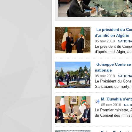
Le président du Cons
d'amitié en Algérie
05 nov 2018
NATIONA
Le président du Consei
d’après-midi Alger, au 
Guiseppe Conte se r
nationale
05 nov 2018
NATIONA
Le Président du Consei
Sanctuaire du martyr 
M. Ouyahia s’entr
05 nov 2018
NATI
Le Premier ministre, 
du Conseil des minist