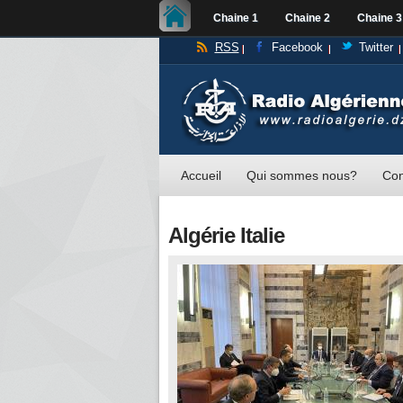
Chaine 1
Chaine 2
Chaine 3
RSS
Facebook
Twitter
Accueil
Qui sommes nous?
Con
Algérie Italie