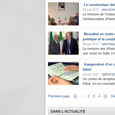
Le constructeur ital
20 juil 2017
INDUSTR
Le ministre de l’Indu
l’ambassadeur d’Itali
Messahel en visite e
politique et la coop
09 juil 2017
NATIONA
Le ministre des Affai
une visite en Italie s'
Inauguration d'un c
Adrar
19 jan 2017
SERVICE
Un centre de réceptio
Adrar, a-t-on constaté
Pages
Première page
…
2
3
4
De
DANS L'ACTUALITÉ