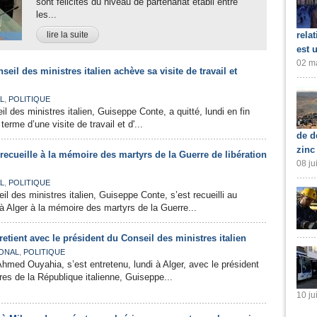
sont félicités du niveau de partenariat établi entre
les...
lire la suite
rela
est 
02 ma
eil des ministres italien achève sa visite de travail et
,
L
POLITIQUE
l des ministres italien, Guiseppe Conte, a quitté, lundi en fin
terme d’une visite de travail et d'...
de d
zinc
ecueille à la mémoire des martyrs de la Guerre de libération
08 ju
,
L
POLITIQUE
l des ministres italien, Guiseppe Conte, s’est recueilli au
à Alger à la mémoire des martyrs de la Guerre...
etient avec le président du Conseil des ministres italien
,
ONAL
POLITIQUE
Ahmed Ouyahia, s’est entretenu, lundi à Alger, avec le président
res de la République italienne, Guiseppe...
10 ju