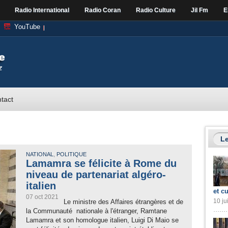
Radio International
Radio Coran
Radio Culture
Jil Fm
E
YouTube
tact
Le
,
NATIONAL
POLITIQUE
Lamamra se félicite à Rome du
niveau de partenariat algéro-
italien
et cu
07 oct 2021
10 ju
Le ministre des Affaires étrangères et de
la Communauté nationale à l'étranger, Ramtane
Lamamra et son homologue italien, Luigi Di Maio se