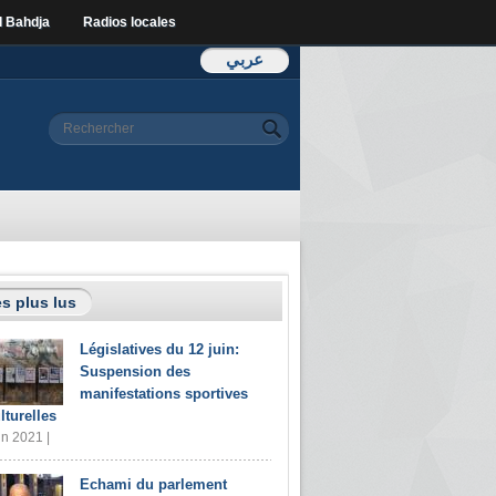
l Bahdja
Radios locales
عربي
Formulaire de
Rechercher
recherche
s plus lus
Législatives du 12 juin:
Suspension des
manifestations sportives
lturelles
in 2021 |
Echami du parlement