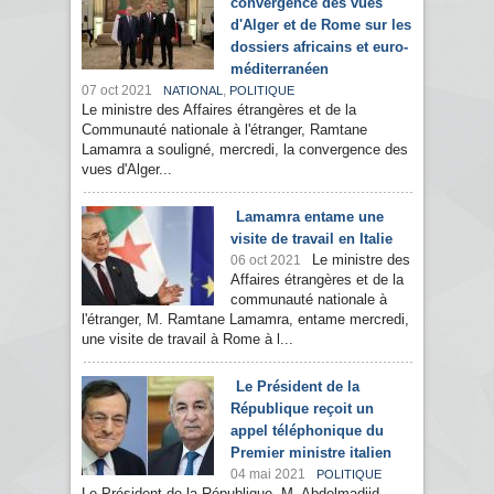
convergence des vues
d'Alger et de Rome sur les
dossiers africains et euro-
méditerranéen
07 oct 2021
,
NATIONAL
POLITIQUE
Le ministre des Affaires étrangères et de la
Communauté nationale à l'étranger, Ramtane
Lamamra a souligné, mercredi, la convergence des
vues d'Alger...
Lamamra entame une
visite de travail en Italie
Le ministre des
06 oct 2021
Affaires étrangères et de la
communauté nationale à
l'étranger, M. Ramtane Lamamra, entame mercredi,
une visite de travail à Rome à l...
Le Président de la
République reçoit un
appel téléphonique du
Premier ministre italien
04 mai 2021
POLITIQUE
Le Président de la République, M. Abdelmadjid