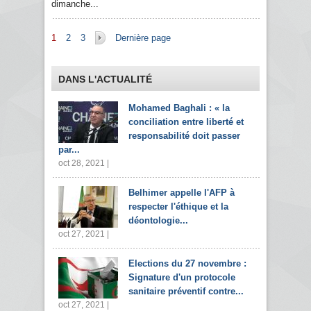
dimanche...
Pages
1
2
3
Dernière page
DANS L'ACTUALITÉ
Mohamed Baghali : « la
conciliation entre liberté et
responsabilité doit passer
par...
oct 28, 2021 |
Belhimer appelle l'AFP à
respecter l'éthique et la
déontologie...
oct 27, 2021 |
Elections du 27 novembre :
Signature d'un protocole
sanitaire préventif contre...
oct 27, 2021 |