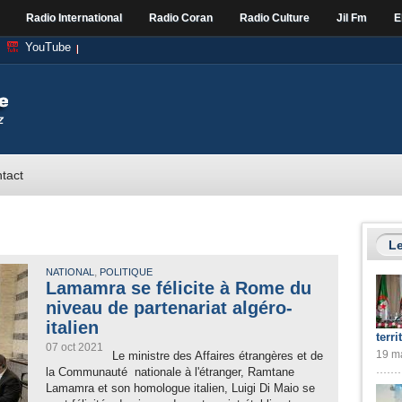
Radio International
Radio Coran
Radio Culture
Jil Fm
E
YouTube
tact
Le
,
NATIONAL
POLITIQUE
Lamamra se félicite à Rome du
niveau de partenariat algéro-
italien
terri
07 oct 2021
19 ma
Le ministre des Affaires étrangères et de
la Communauté nationale à l'étranger, Ramtane
Lamamra et son homologue italien, Luigi Di Maio se