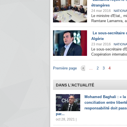
étrangères
24 mar 2016
NATION
Le ministre d'Etat,, m
Ramtane Lamamra, a re
Le sous-secrétaire d
Algérie
23 mar 2016
NATION
Le sous-secrétaire d'E
Coopération internatio
Pages
Première page
…
2
3
4
DANS L'ACTUALITÉ
Mohamed Baghali : « la
conciliation entre liberté
responsabilité doit pass
par...
oct 28, 2021 |