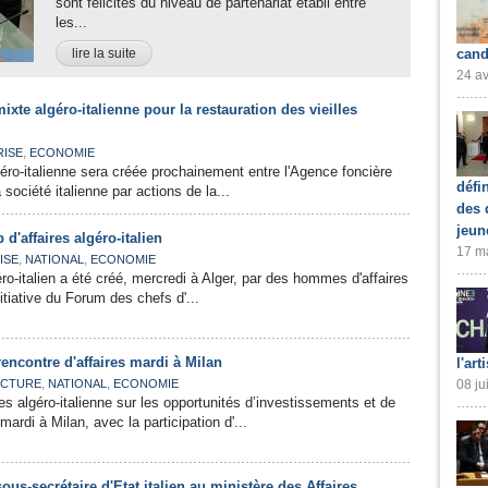
sont félicités du niveau de partenariat établi entre
les...
lire la suite
cand
24 av
ixte algéro-italienne pour la restauration des vieilles
,
RISE
ECONOMIE
éro-italienne sera créée prochainement entre l'Agence foncière
défi
la société italienne par actions de la...
des 
jeun
d'affaires algéro-italien
17 ma
,
,
ISE
NATIONAL
ECONOMIE
éro-italien a été créé, mercredi à Alger, par des hommes d'affaires
itiative du Forum des chefs d'...
 rencontre d'affaires mardi à Milan
l'art
,
,
CTURE
NATIONAL
ECONOMIE
08 ju
es algéro-italienne sur les opportunités d’investissements et de
mardi à Milan, avec la participation d'...
ous-secrétaire d'Etat italien au ministère des Affaires