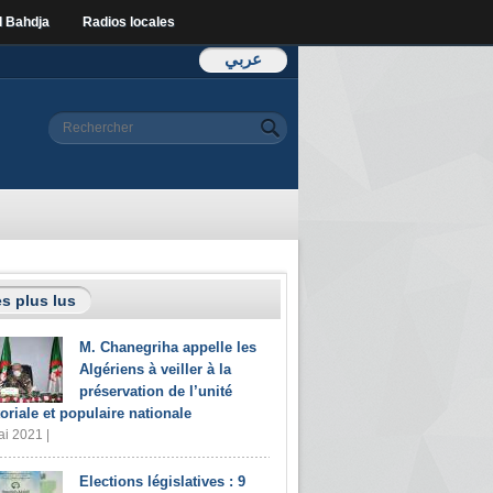
l Bahdja
Radios locales
عربي
Formulaire de
Rechercher
recherche
s plus lus
M. Chanegriha appelle les
Algériens à veiller à la
préservation de l’unité
toriale et populaire nationale
i 2021 |
Elections législatives : 9