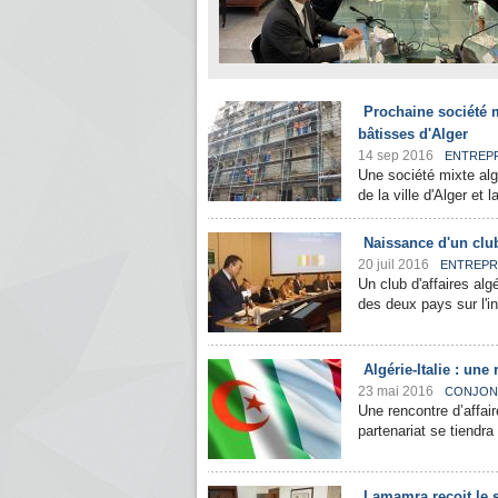
Prochaine société m
bâtisses d'Alger
14 sep 2016
ENTREP
Une société mixte alg
de la ville d'Alger et 
Naissance d'un club 
20 juil 2016
ENTREPR
Un club d'affaires alg
des deux pays sur l'in
Algérie-Italie : une
23 mai 2016
CONJON
Une rencontre d’affair
partenariat se tiendra 
Lamamra reçoit le s