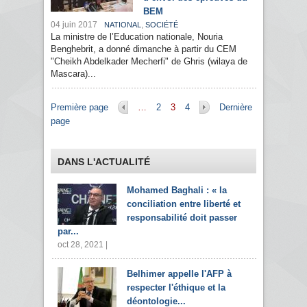
BEM
04 juin 2017
,
NATIONAL
SOCIÉTÉ
La ministre de l’Education nationale, Nouria
Benghebrit, a donné dimanche à partir du CEM
"Cheikh Abdelkader Mecherfi" de Ghris (wilaya de
Mascara)...
Pages
Première page
…
2
3
4
Dernière
page
DANS L'ACTUALITÉ
Mohamed Baghali : « la
conciliation entre liberté et
responsabilité doit passer
par...
oct 28, 2021 |
Belhimer appelle l'AFP à
respecter l'éthique et la
déontologie...