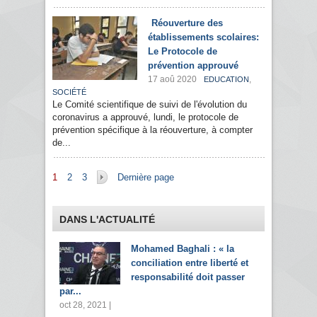
Réouverture des
établissements scolaires:
Le Protocole de
prévention approuvé
17 aoû 2020
,
EDUCATION
SOCIÉTÉ
Le Comité scientifique de suivi de l'évolution du
coronavirus a approuvé, lundi, le protocole de
prévention spécifique à la réouverture, à compter
de...
Pages
1
2
3
Dernière page
DANS L'ACTUALITÉ
Mohamed Baghali : « la
conciliation entre liberté et
responsabilité doit passer
par...
oct 28, 2021 |