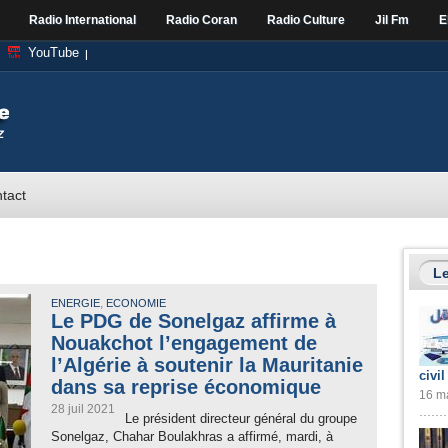
Radio International
Radio Coran
Radio Culture
Jil Fm
E
YouTube
tact
Le
,
ENERGIE
ECONOMIE
Le PDG de Sonelgaz affirme à
Nouakchot l’engagement de
l’Algérie à soutenir la Mauritanie
civil
dans sa reprise économique
16 ma
28 juil 2021
Le président directeur général du groupe
Sonelgaz, Chahar Boulakhras a affirmé, mardi, à