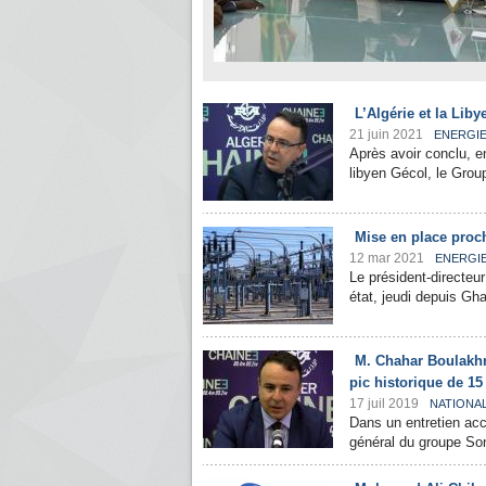
L’Algérie et la Lib
21 juin 2021
ENERGI
Après avoir conclu, 
libyen Gécol, le Gro
Mise en place proc
12 mar 2021
ENERGI
Le président-directeu
état, jeudi depuis Gh
M. Chahar Boulakhr
pic historique de 1
17 juil 2019
NATIONA
Dans un entretien acc
général du groupe Sone