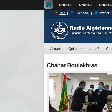
Chaine 1
Chaine 2
Chaine 3
RSS
Facebook
Twitter
Accueil
Qui sommes nous?
Con
Chahar Boulakhras