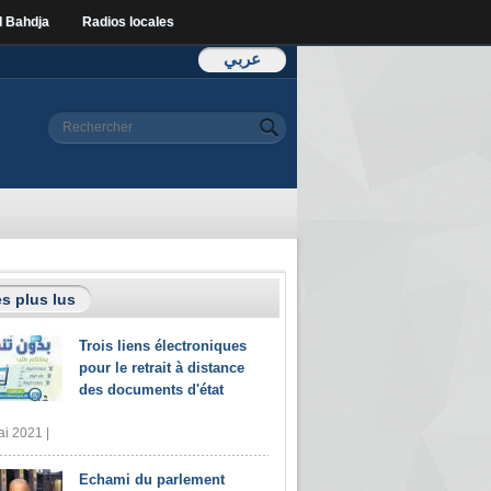
l Bahdja
Radios locales
عربي
Formulaire de
Rechercher
recherche
s plus lus
Trois liens électroniques
pour le retrait à distance
des documents d'état
i 2021 |
Echami du parlement