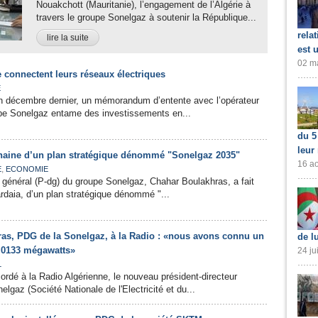
Nouakchott (Mauritanie), l’engagement de l’Algérie à
travers le groupe Sonelgaz à soutenir la République...
rela
lire la suite
est 
02 ma
ye connectent leurs réseaux électriques
E
en décembre dernier, un mémorandum d’entente avec l’opérateur
upe Sonelgaz entame des investissements en...
du 5
leur
haine d’un plan stratégique dénommé "Sonelgaz 2035"
16 ao
,
E
ECONOMIE
r général (P-dg) du groupe Sonelgaz, Chahar Boulakhras, a fait
ardaia, d’un plan stratégique dénommé "...
as, PDG de la Sonelgaz, à la Radio : «nous avons connu un
de l
5 0133 mégawatts»
24 ju
L
ordé à la Radio Algérienne, le nouveau président-directeur
lgaz (Société Nationale de l'Electricité et du...