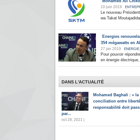
Mohamed Ali Chiko
10 juin 2019
ENTREP
Le nouveau Président
wa Takat Moutajadida)
Energies renouvelab
354 mégawatts en Al
27 jan 2019
ENERGIE
Pour pouvoir répondre
en énergie électrique,
DANS L'ACTUALITÉ
Mohamed Baghali : « la
conciliation entre liberté
responsabilité doit pass
par...
oct 28, 2021 |