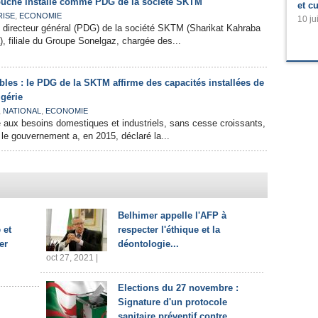
uche installé comme PDG de la société SKTM
et cu
,
RISE
ECONOMIE
10 ju
 directeur général (PDG) de la société SKTM (Sharikat Kahraba
, filiale du Groupe Sonelgaz, chargée des...
les : le PDG de la SKTM affirme des capacités installées de
gérie
,
,
NATIONAL
ECONOMIE
 aux besoins domestiques et industriels, sans cesse croissants,
 le gouvernement a, en 2015, déclaré la...
Belhimer appelle l'AFP à
 et
respecter l'éthique et la
er
déontologie...
oct 27, 2021 |
Elections du 27 novembre :
Signature d'un protocole
sanitaire préventif contre...