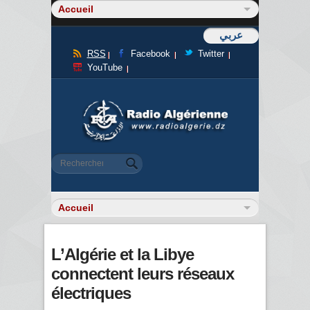
عربي
RSS
Facebook
Twitter
YouTube
Formulaire de recherche
Rechercher
L’Algérie et la Libye
connectent leurs réseaux
électriques