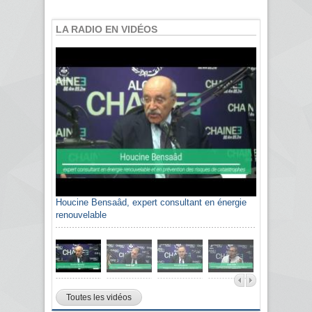
LA RADIO EN VIDÉOS
Houcine Bensaâd, expert consultant en énergie
Sami Agli, président de la Confédération
renouvelable
algérienne du patronat citoyen CAPC
Toutes les vidéos