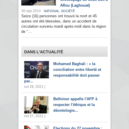
Aflou (Laghouat)
30 sep 2014
,
NATIONAL
SOCIÉTÉ
Seize (16) personnes ont trouvé la mort et 45
autres ont été blessées, dans un accident de
circulation survenu mardi après-midi dans la région
de ‘‘...
DANS L'ACTUALITÉ
Mohamed Baghali : « la
conciliation entre liberté et
responsabilité doit passer
par...
oct 28, 2021 |
Belhimer appelle l'AFP à
respecter l'éthique et la
déontologie...
oct 27, 2021 |
Elections du 27 novembre :