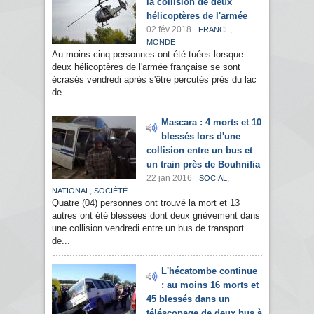
la collision de deux
hélicoptères de l'armée
02 fév 2018
,
FRANCE
MONDE
Au moins cinq personnes ont été tuées lorsque
deux hélicoptères de l'armée française se sont
écrasés vendredi après s'être percutés près du lac
de...
Mascara : 4 morts et 10
blessés lors d'une
collision entre un bus et
un train près de Bouhnifia
22 jan 2016
,
SOCIAL
,
NATIONAL
SOCIÉTÉ
Quatre (04) personnes ont trouvé la mort et 13
autres ont été blessées dont deux grièvement dans
une collision vendredi entre un bus de transport
de...
L'hécatombe continue
: au moins 16 morts et
45 blessés dans un
téléscopage de deux bus à