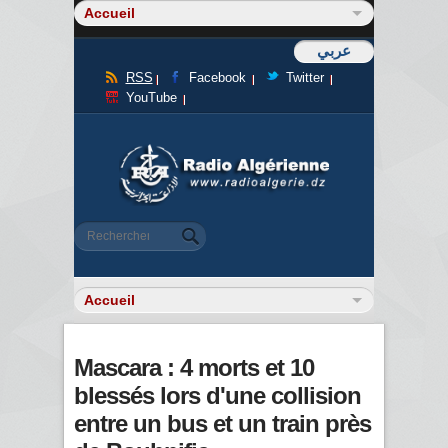
عربي
RSS
Facebook
Twitter
YouTube
Formulaire de recherche
Rechercher
Mascara : 4 morts et 10
blessés lors d'une collision
entre un bus et un train près